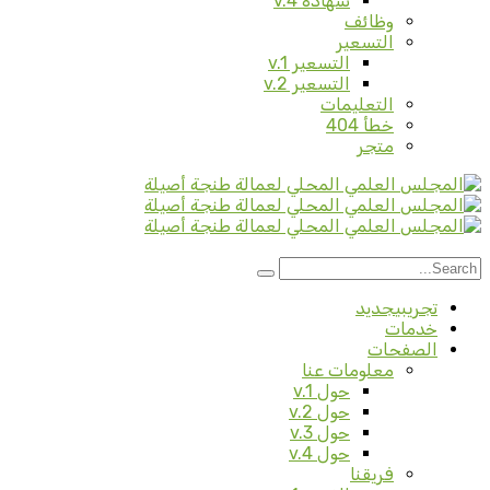
شهادة v.4
وظائف
التسعير
التسعير v.1
التسعير v.2
التعليمات
خطأ 404
متجر
تجريبي
جديد
خدمات
الصفحات
معلومات عنا
حول v.1
حول v.2
حول v.3
حول v.4
فريقنا