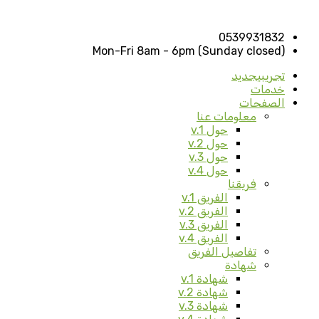
0539931832
Mon-Fri 8am - 6pm (Sunday closed)
تجريبي
جديد
خدمات
الصفحات
معلومات عنا
حول v.1
حول v.2
حول v.3
حول v.4
فريقنا
الفريق v.1
الفريق v.2
الفريق v.3
الفريق v.4
تفاصيل الفريق
شهادة
شهادة v.1
شهادة v.2
شهادة v.3