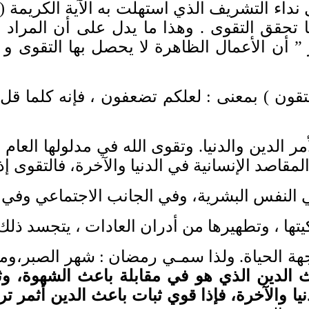
 نداء التشريف الذي استهلت به الآية الكريمة
(
ها تحقق التقوى
.
وهذا ما يدل على أن المراد
”
أن الأعمال الظاهرة لا يحصل بها التقوى و
تتقون
)
بمعنى
:
لعلكم تضعفون ، فإنه كلما ق
ر الدين والدنيا
.
وتقوى الله في مدلولها العام
مقاصد الإنسانية في الدنيا والآخرة، فالتقوى 
ي النفس البشرية، وفي الجانب الاجتماعي وفي 
يتها ، وتطهيرها من أدران العادات ، يتجسد ذل
ة الحياة
.
ولذا سمـي رمضان
:
شهر الصبر،ومق
 الدين الذي هو في مقابلة باعث الشهوة، وثب
ا والآخرة، فإذا قوي ثبات باعث الدين أثمر تر