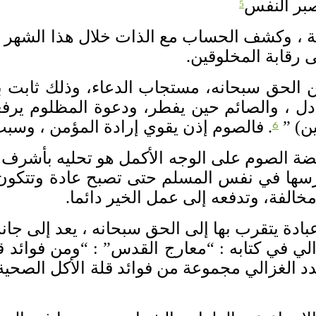
صبر النفس
5
مة ، وكشف الحساب مع الذات خلال هذا الشهر ا
لى رقابة المخلوقين
.
ن الحق سبحانه، مستجاب الدعاء، وذلك ثابت ب
ادل ، والصائم حين يفطر، ودعوة المظلوم يرفعه
ين
) ”
.
فالصوم إذن يقوي إرادة المؤمن ، وسبب ق
6
ة الصوم على الوجه الأكمل هو تحليه بأشرف 
ا في نفس المسلم حتى تصبح عادة وتتكون عنده
خالفة، وتدفعه إلى عمل الخير دائما
.
 عبادة يتقرب بها إلى الحق سبحانه ، يعد إلى 
الي في كتابه
: “
معارج القدس
” : “
ومن فوائد ق
دد الغزالي مجموعة من فوائد قلة الأكل الصحية 