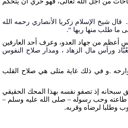
باحات من أجل الله تعالى، فهو حري أن يتحكم
.
قال شيخ الإسلام زكريا الأنصاري رحمه الله
لى ما طلب منها ربها
“.
فس أعظم من جهاد العدو، وعرف أحد العارفين
َاد ورأس مال الزهاد ، ومدار صلاح النفوس
وارحه
.
و في ذلك غاية مثلى هي صلاح القلب
حق سبحانه إذ تصفو نفسه بهذا المحك الحقيقي
ب طاعته وحب رسوله – صلى الله عليه وسلم
–
وب وطلبا لرضاه وقربه
.