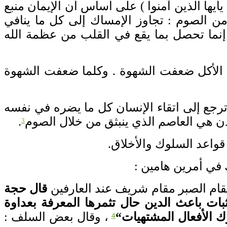
يأيها الذين آمنوا
)
على أساس أن الإيمان منبع
 من الصوم
:
تجاوز الإمساك إلى كل ما ينافي
 إنما تحصل بما يقع في القلب من عظمة الله
ل الأكل ضعفت الشهوة
.
وكلما ضعفت الشهوة
 ترجع إلى اتقاء الإنسان كل ما يضره في نفسه
إذن هي العاصم الذي ينبثق من خلال الصوم
.
3
قواعد السلوك والأخلاق
.
ك في أمرين هامين
:
ام الصبر مقام شريف عند العار
فين
قال حجة
ات باعث الدين حال تثمرها المعرفة بعداوة
ك الأفعال المشتهيات
“
، وقال بعض السلف
:
4