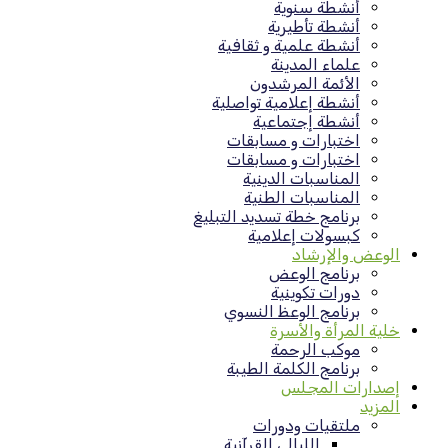
أنشطة سنوية
أنشطة تأطيرية
أنشطة علمية و ثقافية
علماء المدينة
الأئمة المرشدون
أنشطة إعلامية تواصلية
أنشطة إجتماعية
اختبارات و مسابقات
اختبارات و مسابقات
المناسبات الدينية
المناسبات الطنية
برنامج خطة تسديد التبليغ
كبسولات إعلامية
الوعض والإرشاد
برنامج الوعض
دورات تكوينية
برنامج الوعظ النسوي
خلية المرأة والأسرة
موكب الرحمة
برنامج الكلمة الطيبة
إصدارات المجلس
المزيد
ملتقيات ودورات
الليالي القرآنية