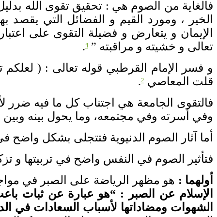
فالغاية من الصوم هي
:
تحقيق تقوى الله بدليل
الخير ، ومورد القيم و الفضائل التي يقصد ب
الإيمان و يتعارض و فضيلة التقوى على اعتبار
تعالى و خشيته و مراقبته
”
.
1
و فسر الإمام القرطبي قوله تعالى
: (
لعلكم 
قلت المعاصي
.
2
فالتقوى الجامعة هي اجتناب كل ما فيه ضرر لأم
وفي أسرته وفي مجتمعه، وما يحول بينه وبين ال
أما آثار الصوم الدنيوية فتتجلى بشكل واضح ف
فتأثير الصوم في النفس واضح في تربيتها و تزك
أولهما
:
هو مظهر الرياضة على الصبر في مواجه
الإسلام
عن الصبر
: “
هو عبارة عن ثبات باعث
الشهوات ومضاداتها لأسباب السعادات في الدني