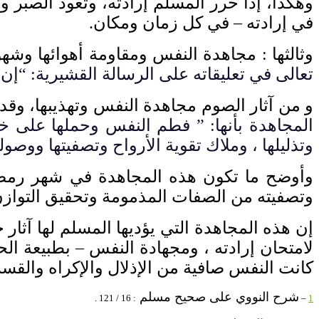
وهكذا، إذا حرر المسلم إرادته، وتعود الصبر 
في إرادته – في كل زمان ومكان
.
وثالثها
:
مجاهدة النفس ومقاومة أهوائها وشهو
تعالى في تعليقاته على الرسالة القشيرية
: “
إن 
و من آثار الصوم مجاهدة النفس وتهذيبها، وق
المجاهدة بأنها
: ”
فطم النفس وحملها على خلاف
وتذليلها ، وملاك تقوية الأرواح وتصفيتها ووصو
وأوضح ما تكون هذه المجاهدة في شهر رمضا
وتصفيته من الصفات المذمومة وتحقيق التوا
إن هذه المجاهدة التي يؤديها المسلم لها آثا
لامتحان إرادته ، ومجهادة النفس
–
بطبيعة ال
كانت النفس صافية من الإذلال والإكراه والقس
شرح النووي على صحيح مسلم
: 16 / 121 .
–
1