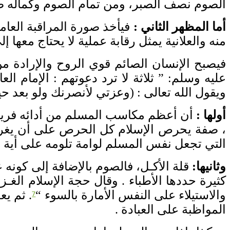
الصوم نصف الصبر، ومن تمام الصوم وكماله 
أما
المظهر الثاني
:
فيأخذ صورة المراقبة العا
منه والعلانية يمثل رقابة عملية لا يحتاج معها إ
فيصبح الإنسان الصائم قوي الروح والإرادة م
عليه وسلم
: ”
ثلاثة لا ترد دعوتهم
:
الإمام الع
ويقول الله تعالى
: (
وعزتي لأنصرنك ولو بعد ح
أولها
:
أن أعظم مكاسب المسلم من أدائه فريض
، صفة يحرص الإسلام كل الحرص على أن يغرسه
التي تجعل نفس المسلم لوامة تلومه على أية م
وثانيها
:
قلة الأكـل، فالصوم بالإضافة إلى كونه
كثيرة حددها الأطباء
.
وقال حجة الإسلام الغـز
والاستيلاء على النفس الأمارة بالسوء
“
.
ثم يع
7
المواظبة على العبادة
.