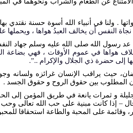
والامتناع عن الطعام والشراب ونحوهما في الم
اتها
.
ولنا في أنبياء الله أسوة حسنة نقتدي بها
نجاة النفس أن يخالف العبدُ هواها ، ويحملها ع
د عد رسول الله صلى الله عليه وسلم جهاد الن
 هواها في عموم الأوقات ، فهي بضاعة العُبّ
لها إلى حضرة ذي الجلال والإكرام
..”.
ن، حيث يراقب الإنسان غرائزه ولسانه وج
زن المطلوب بين حقوق الروح و حقوق الجسد
.
ر جليلة و ثمرات يانعة في طريق المؤمن إلى ال
حال
–
إذا كانت مبنية على حب الله تعالى وح
ر، وقائمة على المحبة والطاعة استحقاقا للمحب