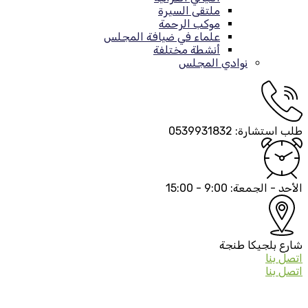
ملتقى السيرة
موكب الرحمة
علماء في ضيافة المجلس
أنشطة مختلفة
نوادي المجلس
طلب استشارة:
0539931832
الأحد - الجمعة:
9:00 - 15:00
شارع بلجيكا
طنجة
اتصل بنا
اتصل بنا