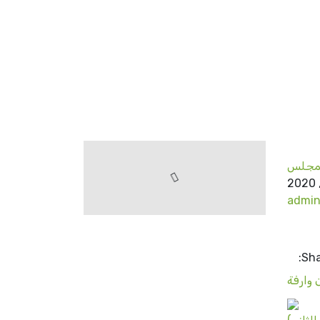
لمجلس
admi
Sha
 وارفة