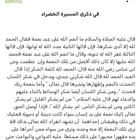
admin
في ذكرى المسيرة الخضراء
قال عليه الصلاة والسلام ما أنعم الله على عبد نعمة فقال الحمد
لله إلا أدى شكرها، فإن قالها الثانية جدد الله له ثوابها، فإن قالها
الثالثة غفر الله له ذنوبه، وقال ما انعم الله على عبد نعمة فحمد
الله عليها إلا كان ذلك أفضل من تلك النعمة وإن عظمت، وعن
ابن عباس رضي الله عنه قال: الحمد لله كلمة الشكر إذا قال
العبد الحمد لله قال الله شكرني عبدي، ويدخل في شكر اللسان
التحدث بالنعم وإظهارها ونشرها قال تعالى ” وأما بنعمة ربك
فحدث “، ومن شكر اللسان أيضا شكر الوسائط بالثناء عليهم
والدعاء لهم قال عليه السلام :” من لم يشكر القليل لم يشكر
الكثير ومن لم يشكر الناس لم يشكر الله “، فإذا أوصل الحق
تعالى إليك نعمة على يد إنسان سواء كانت دينية أو دنيوية فعليك
في ذلك وظيفتان إحداهما أن تشهد انفراد الله تعالى بذلك فلا
ترى تلك النعمة إلا منه وحده، وترى من سواه ممن أجراها على
يده مقهورا مجبورا على ذلك مسلطا عليه الدواعي والبواعث حتى