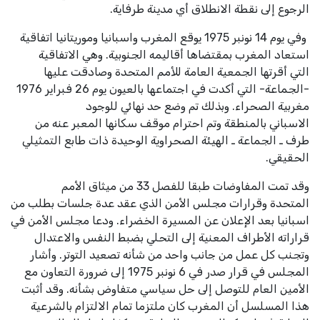
الرجوع إلى نقطة الانطلاق أي مدينة طرفاية
.
وفي يوم 14 نونبر 1975 يوقع المغرب واسبانيا
وموريتانيا اتفاقية
استعاد المغرب بمقتضاها أقاليمه الجنوبية. وهي الاتفاقية
التي
أقرتها الجمعية العامة للأمم المتحدة وصادقت عليها
-الجماعة- التي أكدت في اجتماعها
بالعيون يوم 26 فبراير 1976
مغربية الصحراء. وبذلك تم وضع حد نهائي للوجود
الاسباني
بالمنطقة وتم احترام موقف سكانها المعبر
عنه من
طرف ـ الجماعة ـ الهيئة الصحراوية الوحيدة ذات
طابع التمثيلي
الحقيقي
.
وقد تمت المفاوضات طبقا للفصل 33 من ميثاق الأمم
المتحدة
وقرارات مجلس الأمن الذي عقد عدة جلسات بطلب من
اسبانيا بعد الإعلان عن المسيرة
الخضراء. ودعا مجلس الأمن في
قراراته الأطراف المعنية إلى التحلي بضبط النفس
والاعتدال
وتجنب كل عمل من جانب واحد من شأنه تصعيد التوتر. وأشار
المجلس في قرار
صدر في 6 نونبر 1975 إلى ضرورة التعاون مع
الأمين العام للتوصل إلى حل سياسي متفاوض
بشأنه. وقد أثبت
هذا المسلسل أن المغرب كان ملتزما تمام الالتزام بالشرعية