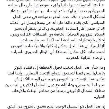
منطقتنا الجنوبية تدبيرا ذاتيا وفق خصوصياتها وفي ظل سيادة
المغربية ووحدته الترابية ، باعتباره حلا سياسيا توافقيا وعادلا
لمشكل الصحراء، وقد حدد المغرب موقفه في معنى الحل
السياسي الذي يقدم دائما على أنه حل وسط يتمثل في الحكم
الذاتي ضمن إطار السيادة المغربية، وبالتالي ينتظر أن يسير
السكان شؤونهم المحلية الخاصة مع الضمانات الكافية وبدون
إخلال بالإمتيازات السيادية للمملكة المغربية وسيادتها
الإقليمية
.
إ
ن هذا الحل يشكل إمكانية واقعية جادة لتفويض
اختصاصات لكل سكان المنطقة في الإطار الضروري للسيادة
والوحدة الترابية للمغرب
.
ومن شأن هذا الحل تجنيب تحول المنطقة إلى فضاء للتوتر
وتأهيلها ليس فقط لتحقيق اندماج الإتحاد المغاربي، وإنما أيضا
تمكين هذا الإتحاد من النهوض بدوره على الوجه الأكمل في
محيطه المتوسطي، وعلاقاته مع دول الساحل الإفريقي لتحصين
منطقة الشمال الإفريقي برمتها من مخاطر البلقنة والإرهاب
الدولي
.
إ
ن هذا الحل هو السبيل الوحيد الذي يسمح بالخروج من النفق