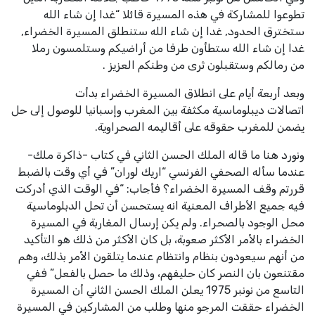
تطوعوا
للمشاركة في هذه المسيرة قائلا “غدا إن شاء الله
ستخترق الحدود, غدا إن شاء الله
ستنطلق المسيرة الخضراء,
غدا إن شاء الله ستطأون طرفا من أراضيكم وستلمسون رملا
من
رمالكم وستقبلون ثرى من وطنكم العزيز
.
و
بعد أربعة أيام على انطلاق المسيرة الخضراء بدأت
اتصالات
ديبلوماسية مكثفة بين المغرب وإسبانيا للوصول إلى حل
يضمن للمغرب حقوقه على أقاليمه
الصحراوية
.
ونورد هنا ما قاله الملك الحسن الثاني في كتاب -ذاكرة ملك-
عندما
سأله الصحفي الفرنسي “اريك لوران” في أي وقت بالضبط
قررتم وقف المسيرة الخضراء؟
فأجاب: “في الوقت الذي أدركت
فيه جميع الأطراف المعنية انه يستحسن أن تحل
الدبلوماسية
محل الوجود بالصحراء. ولم يكن إرسال المغاربة في المسيرة
الخضراء
بالأمر الأكثر صعوبة، بل كان الأكثر من ذلك هو التأكيد
من أنهم سيعودون بنظام
وانتظام عندما يتلقون الأمر بذلك، وهم
مقتنعون بان النصر كان حليفهم، وذلك ما حصل
بالفعل” ففي
التاسع من نونبر 1975 يعلن الملك الحسن الثاني أن المسيرة
الخضراء حققت المرجو
منها وطلب من المشاركين في المسيرة