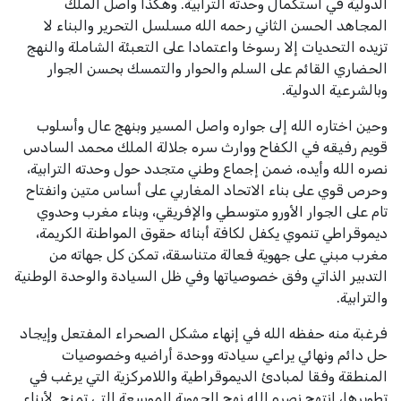
الدولية
في استكمال وحدته الترابية
.
وهكذا واصل الملك
المجاهد الحسن الثاني رحمه الله مسلسل التحرير والبناء لا
تزيده التحديات إلا رسوخا واعتمادا على التعبئة الشاملة والنهج
الحضاري القائم على السلم والحوار والتمسك بحسن الجوار
وبالشرعية الدولية.
وحين اختاره الله إلى جواره واصل المسير وبنهج عال وأسلوب
قويم رفيقه في الكفاح ووارث سره جلالة الملك محمد السادس
نصره الله وأيده، ضمن إجماع وطني متجدد حول وحدته الترابية،
وحرص قوي على بناء الاتحاد المغاربي على أساس متين وانفتاح
تام على الجوار الأورو متوسطي والإفريقي، وبناء مغرب وحدوي
ديموقراطي تنموي يكفل لكافة أبنائه حقوق المواطنة الكريمة،
مغرب مبني على جهوية فعالة متناسقة، تمكن كل جهاته من
التدبير الذاتي وفق خصوصياتها وفي ظل السيادة والوحدة الوطنية
والترابية.
فرغبة منه حفظه الله في إنهاء مشكل الصحراء المفتعل وإيجاد
حل دائم ونهائي يراعي سيادته ووحدة أراضيه وخصوصيات
المنطقة وفقا لمبادئ الديموقراطية واللامركزية التي يرغب في
تطويرها، انتهج نصره الله نهج الجهوية الموسعة التي تمنح لأبناء