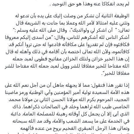
لم يجد انفكاكا عنه وهذا هو حق التوحيد .
الوظيفة الثانية أن تشكر من وصلت إليك على يده بأن تدعو له
وتثني عليه امتثالا لأمر الله وعملا بما جاءت به الشريعة قال
تعالى
:
” أن اشكر لي ولوالديك”، وقال صلى الله عليه وسلم :”
أشكر الناس لله أشكرهم للناس، وقال: “من أسدى إليكم معروفا
فكافئوه فإن لم تقدروا على مكافأته فادعوا له حتى تروا أنكم قد
كافأتموه، ولأن الله تعالى اختصه بأن أقامه في ذلك وأهله له قال
إن هذا الخير خزائن ولتلك الخزائن مفاتيح فطوبى لعبد جعله
الله مفتاحا للخير مغلاقا للشر وويل لعبد جعله الله مفتاحا للشر
مغلاقا للخير”.
إذا تقرر هذا فنقول: مما لا يجهله جاهل أن من أجل نعم الله على
هذه الأمة السعيدة تولية أمير المؤمنين وأبي الوطنية ورمز ماضينا
المجيد، المرحوم بكرم الله مولانا الحسن الثاني بن مولانا محمد
الخامس طيب الله ثراهما وخلد في الصالحات ذكراهما. ذاك
الذي أبى إلا أن يجعل كل أوقاته رهينة للمصلحة العامة. دائبة
في الخدمة على ما يسعد الشعب والأمة، وقد مد الله سبحانه
وتعالى هذا الرجل العبقري الفخيم بروح من عنده فألهمه