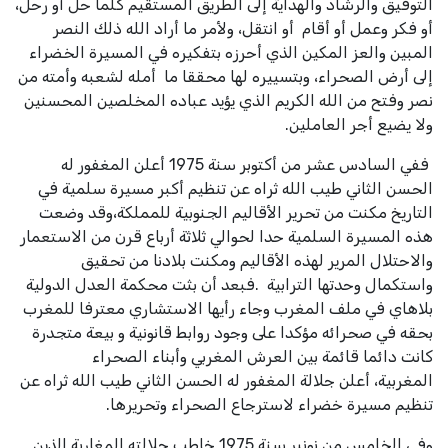
التوفيق والرشاد والهداية إلى الطريق المستقيم كلما حل أو رحل،
أو فكر وعمل أو أقام أو انتقل، ولأمر ما أراد الله ذلك النصر
المبين والعز المكين الذي أحرزه بتفكيره في المسيرة الخضراء
إلى أرض الصحراء، وبتسييره لها محققا ما أمله لشعبه وأمته من
نصر وفتح من الله الكريم الذي يؤيد عباده المخلصين المحسنين
ولا يضيع أجر العاملين.
ففي السادس عشر من
أكتوبر سنة 1975 أعلن المغفور له
الحسن الثاني طيب الله ثراه عن تنظيم أكبر
مسيرة سلمية في
التاريخ مكنت من تحرير الأقاليم الجنوبية للمملكة
،
وقد وضعت
هذه
المسيرة السلمية حدا لحوالي ثلاثة أرباع قرن من الاستعمار
والاحتلال المرير لهذه
الأقاليم ومكنت بلادنا من تحقيق
واستكمال وحدتها الترابية
.
فبعد أن بثت محكمة العدل الدولية
بلاهاي في ملف
المغرب وجاء رأيها الاستشاري معترفا للمغرب
بحقه في صحرائه مؤكدا على وجود روابط قانونية
و بيعة متجدرة
كانت دائما قائمة بين العرش المغربي وأبناء الصحراء
المغربية،
أعلن جلالة المغفور له الحسن الثاني طيب الله ثراه عن
تنظيم مسيرة خضراء لاسترجاع
الصحراء وتحريرها
.
وفي الخامس من نونبر سنة 1975 خاطب جلالته المغاربة الذين