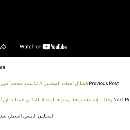
re:
Previous Post
فضائل أمهات المؤمنين 1: للأستاذ محمد أمين بنعفان
Next P
وقفات إيمانية تربوية في منزلة الرضا 4: للدكتور عبد الخالق أحمدون
المجلس العلمي المحلي لمدينة