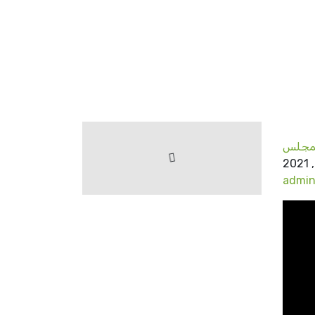
لمجلس
admi