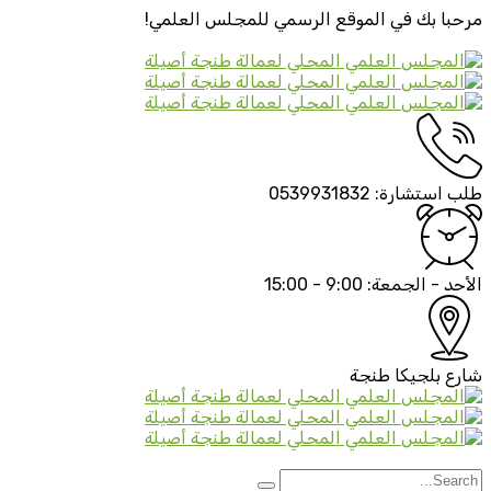
مرحبا بك في الموقع الرسمي
للمجلس العلمي!
طلب استشارة:
0539931832
الأحد - الجمعة:
9:00 - 15:00
شارع بلجيكا
طنجة