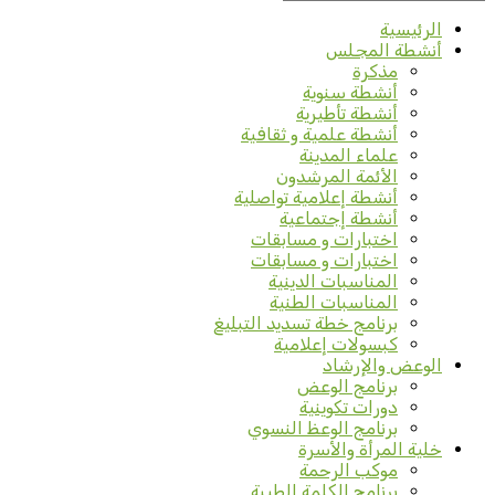
الرئيسية
أنشطة المجلس
مذكرة
أنشطة سنوية
أنشطة تأطيرية
أنشطة علمية و ثقافية
علماء المدينة
الأئمة المرشدون
أنشطة إعلامية تواصلية
أنشطة إجتماعية
اختبارات و مسابقات
اختبارات و مسابقات
المناسبات الدينية
المناسبات الطنية
برنامج خطة تسديد التبليغ
كبسولات إعلامية
الوعض والإرشاد
برنامج الوعض
دورات تكوينية
برنامج الوعظ النسوي
خلية المرأة والأسرة
موكب الرحمة
برنامج الكلمة الطيبة