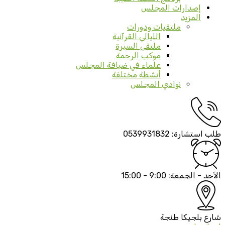
إصدارات المجلس
المزيد
ملتقيات ودورات
الليالي القرآنية
ملتقى السيرة
موكب الرحمة
علماء في ضيافة المجلس
أنشطة مختلفة
نوادي المجلس
طلب استشارة:
0539931832
الأحد - الجمعة:
9:00 - 15:00
شارع بلجيكا
طنجة