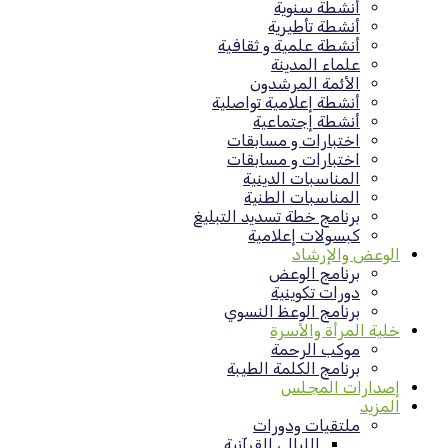
أنشطة سنوية
أنشطة تأطيرية
أنشطة علمية و ثقافية
علماء المدينة
الأئمة المرشدون
أنشطة إعلامية تواصلية
أنشطة إجتماعية
اختبارات و مسابقات
اختبارات و مسابقات
المناسبات الدينية
المناسبات الطنية
برنامج خطة تسديد التبليغ
كبسولات إعلامية
الوعض والإرشاد
برنامج الوعض
دورات تكوينية
برنامج الوعظ النسوي
خلية المرأة والأسرة
موكب الرحمة
برنامج الكلمة الطيبة
إصدارات المجلس
المزيد
ملتقيات ودورات
الليالي القرآنية