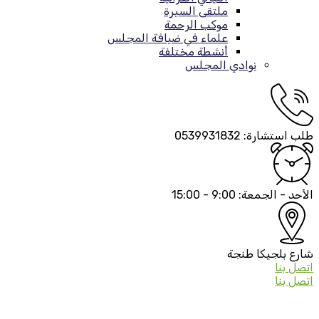
ملتقى السيرة
موكب الرحمة
علماء في ضيافة المجلس
أنشطة مختلفة
نوادي المجلس
طلب استشارة:
0539931832
الأحد - الجمعة:
9:00 - 15:00
شارع بلجيكا
طنجة
اتصل بنا
اتصل بنا