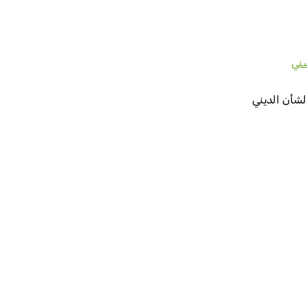
سني
لشأن الديني