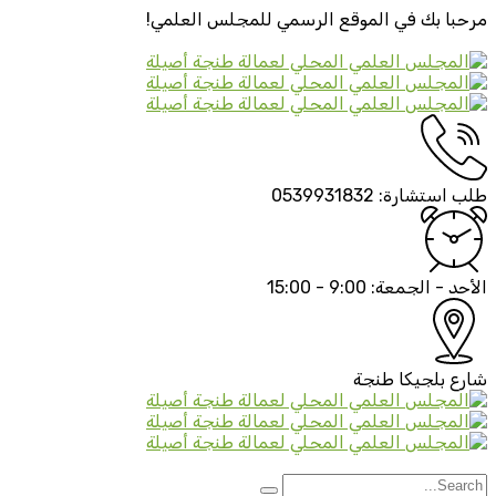
مرحبا بك في الموقع الرسمي
للمجلس العلمي!
طلب استشارة:
0539931832
الأحد - الجمعة:
9:00 - 15:00
شارع بلجيكا
طنجة