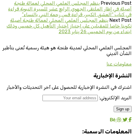
Previous Post
ينظم المجلس العلمي المحلي لعمالة طنجة
أصيلة في إطار الملتقى الجهوي الرابع عشر للسيرة النبوية قراءة
في كتاب “العشق الكبير، قراءة فس رحمة النبي بالنساء”
Next Post
ينظم المجلس العلمي المحلي لعمالة طنجة أصيلة
تكوينا خاصا للمقبلين على اجتياز اختبار التأهيل كل خميس وذلك
ابتداء من يوم الخميس 26 يناير 2023
المجلس العلمي المحلي لمدينة طنجة هو هيئة رسمية تُعنى بتأطير
الشأن الديني
معلومات عنا
النشرة الإخبارية
اشترك في النشرة الإخبارية للحصول على آخر التحديثات والأخبار
البريد الإلكتروني:
المعلومات الرسمية: