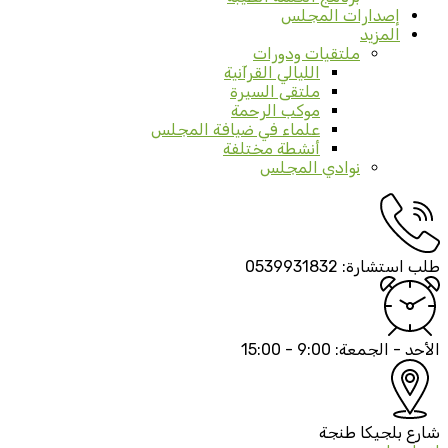
إصدارات المجلس
المزيد
ملتقيات ودورات
الليالي القرآنية
ملتقى السيرة
موكب الرحمة
علماء في ضيافة المجلس
أنشطة مختلفة
نوادي المجلس
طلب استشارة:
0539931832
الأحد - الجمعة:
9:00 - 15:00
شارع بلجيكا
طنجة