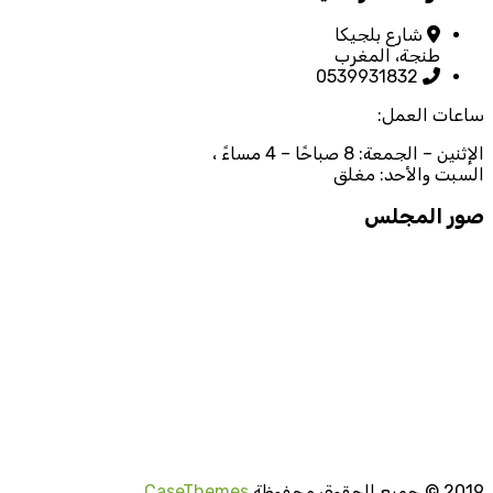
شارع بلجيكا
طنجة، المغرب
0539931832
ساعات العمل:
الإثنين – الجمعة: 8 صباحًا – 4 مساءً ،
السبت والأحد: مغلق
صور المجلس
2019
© جميع الحقوق محفوظة
CaseThemes