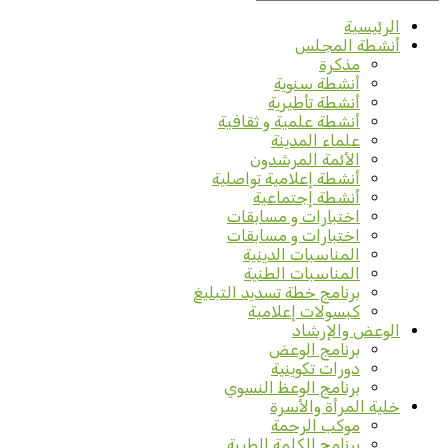
الرئيسية
أنشطة المجلس
مذكرة
أنشطة سنوية
أنشطة تأطيرية
أنشطة علمية و ثقافية
علماء المدينة
الأئمة المرشدون
أنشطة إعلامية تواصلية
أنشطة إجتماعية
اختبارات و مسابقات
اختبارات و مسابقات
المناسبات الدينية
المناسبات الطنية
برنامج خطة تسديد التبليغ
كبسولات إعلامية
الوعض والإرشاد
برنامج الوعض
دورات تكوينية
برنامج الوعظ النسوي
خلية المرأة والأسرة
موكب الرحمة
برنامج الكلمة الطيبة