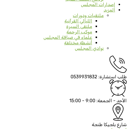
إصدارات المجلس
المزيد
ملتقيات ودورات
الليالي القرآنية
ملتقى السيرة
موكب الرحمة
علماء في ضيافة المجلس
أنشطة مختلفة
نوادي المجلس
طلب استشارة:
0539931832
الأحد - الجمعة:
9:00 - 15:00
شارع بلجيكا
طنجة