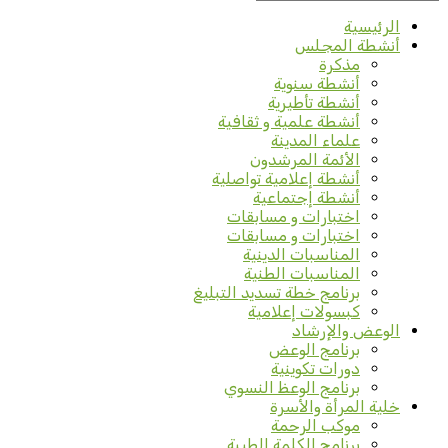
الرئيسية
أنشطة المجلس
مذكرة
أنشطة سنوية
أنشطة تأطيرية
أنشطة علمية و ثقافية
علماء المدينة
الأئمة المرشدون
أنشطة إعلامية تواصلية
أنشطة إجتماعية
اختبارات و مسابقات
اختبارات و مسابقات
المناسبات الدينية
المناسبات الطنية
برنامج خطة تسديد التبليغ
كبسولات إعلامية
الوعض والإرشاد
برنامج الوعض
دورات تكوينية
برنامج الوعظ النسوي
خلية المرأة والأسرة
موكب الرحمة
برنامج الكلمة الطيبة