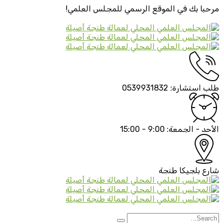
مرحبا بك في الموقع الرسمي
للمجلس العلمي!
طلب استشارة:
0539931832
الأحد - الجمعة:
9:00 - 15:00
شارع بلجيكا
طنجة