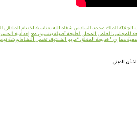
لة الملك محمد السادس شفاه الله بمناسبة اختتام الملتقى الجهوي 14للسيرة ا
بعة للمجلس العلمي المحلي لطنجة أصيلة بتنسيق مع إعدادية الحسن ال
 : * بشرى أياو *سمية عماري *خديجة المقلق *مريم الشنتوف تضمن النشاط ورش
لشأن الديني