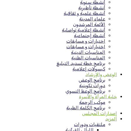
أنشطة سنوية
أنشطة تأطيرية
أنشطة علمية و ثقافية
علماء المدينة
الأئمة المرشدون
أنشطة إعلامية تواصلية
أنشطة إجتماعية
اختبارات و مسابقات
اختبارات و مسابقات
المناسبات الدينية
المناسبات الطنية
برنامج خطة تسديد التبليغ
كبسولات إعلامية
الوعض والإرشاد
برنامج الوعض
دورات تكوينية
برنامج الوعظ النسوي
خلية المرأة والأسرة
موكب الرحمة
برنامج الكلمة الطيبة
إصدارات المجلس
المزيد
ملتقيات ودورات
الليالي القرآنية