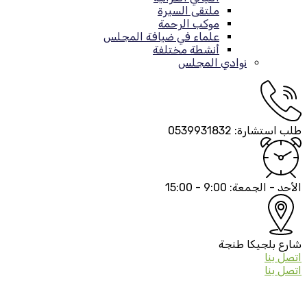
ملتقى السيرة
موكب الرحمة
علماء في ضيافة المجلس
أنشطة مختلفة
نوادي المجلس
طلب استشارة:
0539931832
الأحد - الجمعة:
9:00 - 15:00
شارع بلجيكا
طنجة
اتصل بنا
اتصل بنا