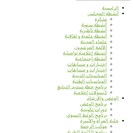
الرئيسية
أنشطة المجلس
مذكرة
أنشطة سنوية
أنشطة تأطيرية
أنشطة علمية و ثقافية
علماء المدينة
الأئمة المرشدون
أنشطة إعلامية تواصلية
أنشطة إجتماعية
اختبارات و مسابقات
اختبارات و مسابقات
المناسبات الدينية
المناسبات الطنية
برنامج خطة تسديد التبليغ
كبسولات إعلامية
الوعض والإرشاد
برنامج الوعض
دورات تكوينية
برنامج الوعظ النسوي
خلية المرأة والأسرة
موكب الرحمة
برنامج الكلمة الطيبة