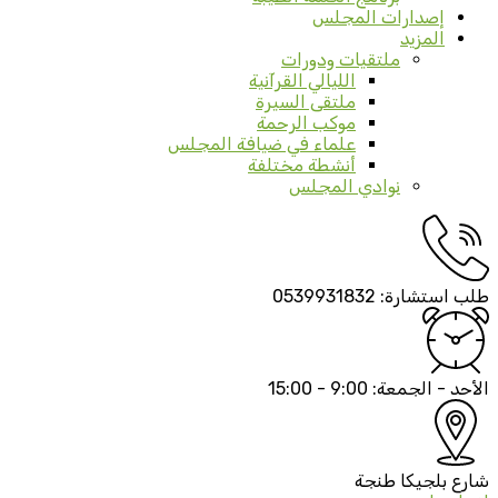
إصدارات المجلس
المزيد
ملتقيات ودورات
الليالي القرآنية
ملتقى السيرة
موكب الرحمة
علماء في ضيافة المجلس
أنشطة مختلفة
نوادي المجلس
طلب استشارة:
0539931832
الأحد - الجمعة:
9:00 - 15:00
شارع بلجيكا
طنجة