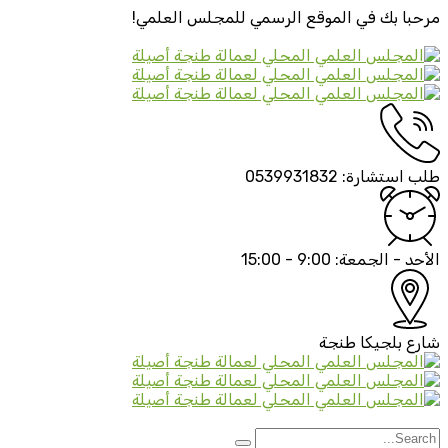
مرحبا بك في الموقع الرسمي
للمجلس العلمي!
طلب استشارة:
0539931832
الأحد - الجمعة:
9:00 - 15:00
شارع بلجيكا
طنجة