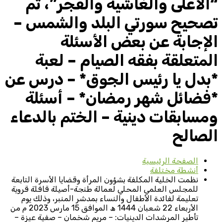
“الأعلى والغاشية والفجر”، ثم
تصحيح سورتي البلد والشمس –
الإجابة عن بعض الأسئلة
المتعلقة بفقه الصيام – لعبة
*بدل يا رئيس الجوق* – درس عن
*فضائل شهر رمضان* – أسئلة
ومسابقات دينية – الختم بالدعاء
الصالح
الصفحة الرئيسية
أنشطة مختلفة
نظمت الخلية المكلفة بشؤون المرأة وقضايا الأسرة التابعة
للمجلس العلمي المحلي لعمالة طنجة-أصيلة قافلة قروية
تعليمة لفائدة الأطفال والنساء بمدشر المنبر، وذلك يوم
الأربعاء 22 شعبان 1444 ھ الموافق 15 مارس 2023 م من
تأطير المرشدات الدينيات: – مريم شخمان – صفية عيزة –