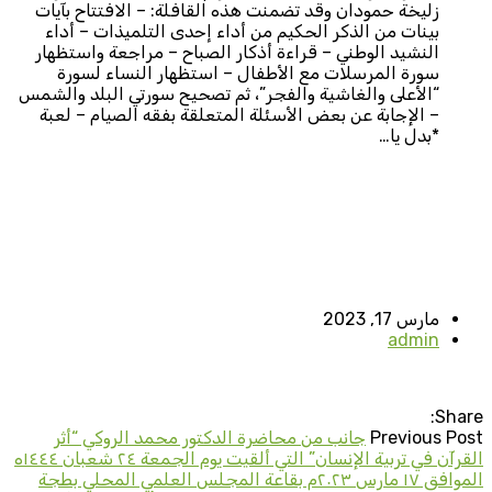
زليخة حمودان وقد تضمنت هذه القافلة: – الافتتاح بآيات
بينات من الذكر الحكيم من أداء إحدى التلميذات – أداء
النشيد الوطني – قراءة أذكار الصباح – مراجعة واستظهار
سورة المرسلات مع الأطفال – استظهار النساء لسورة
“الأعلى والغاشية والفجر”، ثم تصحيح سورتي البلد والشمس
– الإجابة عن بعض الأسئلة المتعلقة بفقه الصيام – لعبة
*بدل يا…
مارس 17, 2023
admin
Share:
Previous Post
جانب من محاضرة الدكتور محمد الروكي “أثر
القرآن في تربية الإنسان” التي ألقيت يوم الجمعة ٢٤ شعبان ١٤٤٤ه
الموافق ١٧ مارس ٢٠٢٣م بقاعة المجلس العلمي المحلي بطجة