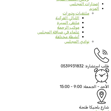
إصدارات المجلس
المزيد
ملتقيات ودورات
الليالي القرآنية
ملتقى السيرة
موكب الرحمة
علماء في ضيافة المجلس
أنشطة مختلفة
نوادي المجلس
طلب استشارة:
0539931832
الأحد - الجمعة:
9:00 - 15:00
شارع بلجيكا
طنجة