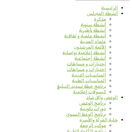
الرئيسية
أنشطة المجلس
مذكرة
أنشطة سنوية
أنشطة تأطيرية
أنشطة علمية و ثقافية
علماء المدينة
الأئمة المرشدون
أنشطة إعلامية تواصلية
أنشطة إجتماعية
اختبارات و مسابقات
اختبارات و مسابقات
المناسبات الدينية
المناسبات الطنية
برنامج خطة تسديد التبليغ
كبسولات إعلامية
الوعض والإرشاد
برنامج الوعض
دورات تكوينية
برنامج الوعظ النسوي
خلية المرأة والأسرة
موكب الرحمة
برنامج الكلمة الطيبة