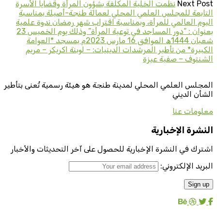
Next Post
نظمت الخلية المكلفة بشؤون المرأة وقضايا الأسرة
التابعة للمجلس العلمي المحلي لعمالة طنجة-أصيلة بمناسبة
اليوم العالمي للمرأة، وبمناسبة اقتراب شهر رمضان ندوة علمية
بعنوان : “دور المساجد في توعية المرأة” وذلك يوم الخميس 23
شعبان 1444ھ الموافق 16 مارس 2023م بمسجد *العوامة
الكبيرة* من تأطير المرشدات الدينيات: – لوبنة اكريكر – مريم
الشنتوف – صفية عيزة
المجلس العلمي المحلي لمدينة طنجة هو هيئة رسمية تُعنى بتأطير
الشأن الديني
معلومات عنا
النشرة الإخبارية
اشترك في النشرة الإخبارية للحصول على آخر التحديثات والأخبار
البريد الإلكتروني: