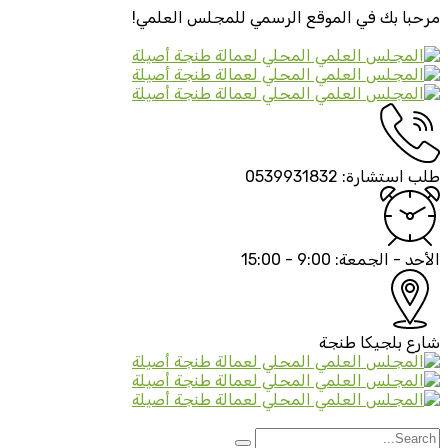
مرحبا بك في الموقع الرسمي
للمجلس العلمي!
طلب استشارة:
0539931832
الأحد - الجمعة:
9:00 - 15:00
شارع بلجيكا
طنجة