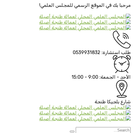
مرحبا بك في الموقع الرسمي
للمجلس العلمي!
طلب استشارة:
0539931832
الأحد - الجمعة:
9:00 - 15:00
شارع بلجيكا
طنجة