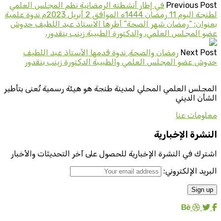
Previous Post
في إطار أنشطته الرمضانية نظم المجلس العلمي
لطنجة اليوم 11 رمضان 1444ه الموافق 2 أبريل 2023م ندوة علمية
بعنوان: “رمضان شهر الصحة” أطرها الاستاذ عبد اللطيف حدوش
عضو المجلس العلمي، والدكتورة الطبيبة زينب بنقدور،
Next Post
رمضان والصحة٫ ندوة قدمها الأستاذ عبد اللطيف
حدوش عضو المجلس العلمي والطبيبة الدكتورة زينب بنقدور
المجلس العلمي المحلي لمدينة طنجة هو هيئة رسمية تُعنى بتأطير
الشأن الديني
معلومات عنا
النشرة الإخبارية
اشترك في النشرة الإخبارية للحصول على آخر التحديثات والأخبار
البريد الإلكتروني: