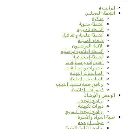
الرئيسية
أنشطة المجلس
مذكرة
أنشطة سنوية
أنشطة تأطيرية
أنشطة علمية و ثقافية
علماء المدينة
الأئمة المرشدون
أنشطة إعلامية تواصلية
أنشطة إجتماعية
اختبارات و مسابقات
اختبارات و مسابقات
المناسبات الدينية
المناسبات الطنية
برنامج خطة تسديد التبليغ
كبسولات إعلامية
الوعض والإرشاد
برنامج الوعض
دورات تكوينية
برنامج الوعظ النسوي
خلية المرأة والأسرة
موكب الرحمة
برنامج الكلمة الطيبة