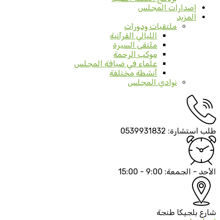
إصدارات المجلس
المزيد
ملتقيات ودورات
الليالي القرآنية
ملتقى السيرة
موكب الرحمة
علماء في ضيافة المجلس
أنشطة مختلفة
نوادي المجلس
طلب استشارة:
0539931832
الأحد - الجمعة:
9:00 - 15:00
شارع بلجيكا
طنجة