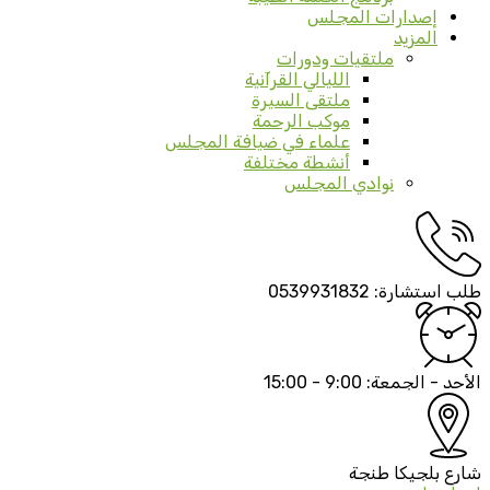
إصدارات المجلس
المزيد
ملتقيات ودورات
الليالي القرآنية
ملتقى السيرة
موكب الرحمة
علماء في ضيافة المجلس
أنشطة مختلفة
نوادي المجلس
طلب استشارة:
0539931832
الأحد - الجمعة:
9:00 - 15:00
شارع بلجيكا
طنجة