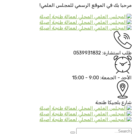
مرحبا بك في الموقع الرسمي
للمجلس العلمي!
طلب استشارة:
0539931832
الأحد - الجمعة:
9:00 - 15:00
شارع بلجيكا
طنجة