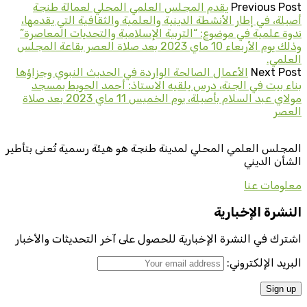
Previous Post
يقدم المجلس العلمي المحلي لعمالة طنجة
أصيلة، في إطار الأنشطة الدينية والعلمية والثقافية التي يقدمها،
ندوة علمية في موضوع: “التربية الإسلامية والتحديات المعاصرة”
وذلك يوم الأربعاء 10 ماي 2023 بعد صلاة العصر بقاعة المجلس
العلمي.
Next Post
الأعمال الصالحة الواردة في الحديث النبوي وجزاؤها
بناء بيت في الجنة، درس يلقيه الاستاذ: أحمد الحويط بمسجد
مولاي عبد السلام بأصيلة، يوم الخميس 11 ماي 2023 بعد صلاة
العصر
المجلس العلمي المحلي لمدينة طنجة هو هيئة رسمية تُعنى بتأطير
الشأن الديني
معلومات عنا
النشرة الإخبارية
اشترك في النشرة الإخبارية للحصول على آخر التحديثات والأخبار
البريد الإلكتروني: