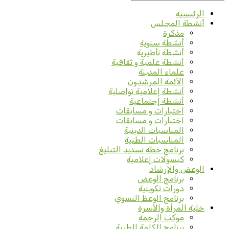
الرئيسية
أنشطة المجلس
مذكرة
أنشطة سنوية
أنشطة تأطيرية
أنشطة علمية و ثقافية
علماء المدينة
الأئمة المرشدون
أنشطة إعلامية تواصلية
أنشطة إجتماعية
اختبارات و مسابقات
اختبارات و مسابقات
المناسبات الدينية
المناسبات الطنية
برنامج خطة تسديد التبليغ
كبسولات إعلامية
الوعض والإرشاد
برنامج الوعض
دورات تكوينية
برنامج الوعظ النسوي
خلية المرأة والأسرة
موكب الرحمة
برنامج الكلمة الطيبة