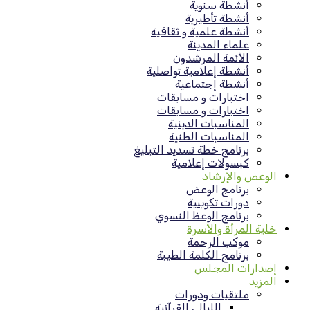
أنشطة سنوية
أنشطة تأطيرية
أنشطة علمية و ثقافية
علماء المدينة
الأئمة المرشدون
أنشطة إعلامية تواصلية
أنشطة إجتماعية
اختبارات و مسابقات
اختبارات و مسابقات
المناسبات الدينية
المناسبات الطنية
برنامج خطة تسديد التبليغ
كبسولات إعلامية
الوعض والإرشاد
برنامج الوعض
دورات تكوينية
برنامج الوعظ النسوي
خلية المرأة والأسرة
موكب الرحمة
برنامج الكلمة الطيبة
إصدارات المجلس
المزيد
ملتقيات ودورات
الليالي القرآنية