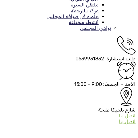
ملتقى السيرة
موكب الرحمة
علماء في ضيافة المجلس
أنشطة مختلفة
نوادي المجلس
طلب استشارة:
0539931832
الأحد - الجمعة:
9:00 - 15:00
شارع بلجيكا
طنجة
اتصل بنا
اتصل بنا