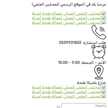
مرحبا بك في الموقع الرسمي
للمجلس العلمي!
طلب استشارة:
0539931832
الأحد - الجمعة:
9:00 - 15:00
شارع بلجيكا
طنجة