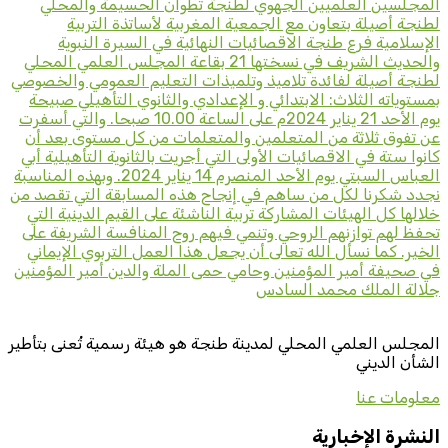
المجلسين العلميين الجهوي لطنجة تطوان الحسيمة والمحلي
لطنجة أصيلة بتعاون مع الجمعية المغربية لأساتذة التربية
الإسلامية فرع طنجة الاقصائيات النهائية في السيرة النبوية
والحديث الشريف في نسختها 21 بقاعة المجلس العلمي المحلي
لطنجة أصيلة لفائدة تلاميذ وتلميذات التعليم العمومي والخصوصي
بمستوياته الثلاث: الابتدائي و الإعدادي والثانوي التأهيلي صبيحة
يوم الأحد 21 يناير 2024م على الساعة 10.00 صبحا. والتي أسفرت
عن تفوق ثلاثة من المتعلمين والمتعلمات من كل مستوى بعد أن
كانوا ستة في الاقصائيات الأولى التي أجريت بالثانوية التأهيلية أبي
العباس السبتي يوم الأحد المنصرم 14 يناير 2024. وبهذه المناسبة
نجدد شكرنا لكل من ساهم في إنجاح هذه المسابقة التي تقصد من
خلالها كل الهيئات المشاركة تربية الناشئة على القيم الدينية التي
تحفظ لهم توازنهم الروحي وتنمي فيهم روح المنافسة الشريفة على
الخير. كما نسأل الله تعالى أن يجعل هذا العمل التربوي الإيماني
في صحيفة أمير المؤمنين وحامي حمى الملة والدين أمير المؤمنين
جلالة الملك محمد السادس
المجلس العلمي المحلي لمدينة طنجة هو هيئة رسمية تُعنى بتأطير
الشأن الديني
معلومات عنا
النشرة الإخبارية