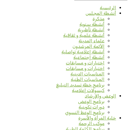
الرئيسية
أنشطة المجلس
مذكرة
أنشطة سنوية
أنشطة تأطيرية
أنشطة علمية و ثقافية
علماء المدينة
الأئمة المرشدون
أنشطة إعلامية تواصلية
أنشطة إجتماعية
اختبارات و مسابقات
اختبارات و مسابقات
المناسبات الدينية
المناسبات الطنية
برنامج خطة تسديد التبليغ
كبسولات إعلامية
الوعض والإرشاد
برنامج الوعض
دورات تكوينية
برنامج الوعظ النسوي
خلية المرأة والأسرة
موكب الرحمة
برنامج الكلمة الطيبة