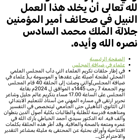
لله تعالى أن يخلد هذا العمل
النبيل في صحائف أمير المؤمنين
جلالة الملك محمد السادس
نصره الله وأيده.
الصفحة الرئيسية
علماء في ضيافة المجلس
في إطار حلقات تكريم العلماء التي دأب المجلس العلمي
المحلي لطنجة أصيلة على عقدها و الموسومة ب( علماء في
ضيافة المجلس)والتي وصلت إلى الحلقة 40 قام المجلس
يوم الجمعة 7 رجب 1445ه الموافق ل 2024م بقاعة
المجلس على الساعة 17.00 مساء بتكريم عالم جليل وشاعر
نحرير ارتقى في مساره المهني من أستاذ للتعليم الابتدائي
الى الثانوي التأهيلي حتى الجامعي ليتخصص في التفسير
ومناهجه فدرسه للطلبة والطالبات بكلية أصول الدين بتطوان
وألف فيه. انه الدكتور سيدي أحمد الخياطي بارك الله في
عمره ومتعه بالصحة والعافية. وقد أطر هذه الحلقة بكلمات
افتتاحية وأوراق بحثية عن المحتفى به مليئة بمشاعر التقدير
والاحترام كل…