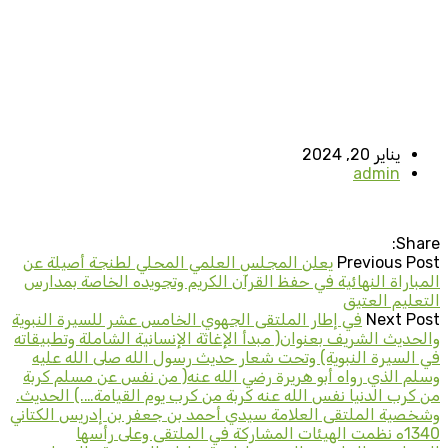
يناير 20, 2024
admin
Share:
Previous Post
يعلن المجلس العلمي المحلي لطنجة أصيلة عن
المباراة النهائية في حفظ القرآن الكريم وتجويده الخاصة بمدارس
التعليم العتيق
Next Post
في إطار الملتقى الجهوي الخامس عشر للسيرة النبوية
والحديث الشريف بعنوان( مبدأ الإغاثة الإنسانية الشاملة وتطبيقاته
في السيرة النبوية) وتحت شعار حديث رسول الله صلى الله عليه
وسلم الذي رواه أبو هريرة رضي الله عنه( من نفس عن مسلم كربة
من كرب الدنيا نفس الله عنه كربة من كرب يوم القيامة….) الحديث.
وشخصية الملتقى العلامة سيدي أحمد بن جعفر بن إدريس الكتاني
1340ه نظمت الهيئات المشاركة في الملتقى وعلى رأسها