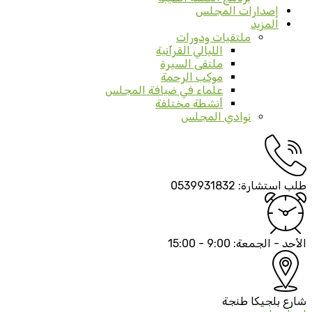
إصدارات المجلس
المزيد
ملتقيات ودورات
الليالي القرآنية
ملتقى السيرة
موكب الرحمة
علماء في ضيافة المجلس
أنشطة مختلفة
نوادي المجلس
طلب استشارة:
0539931832
الأحد - الجمعة:
9:00 - 15:00
شارع بلجيكا
طنجة