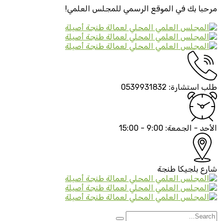
مرحبا بك في الموقع الرسمي
للمجلس العلمي!
طلب استشارة:
0539931832
الأحد - الجمعة:
9:00 - 15:00
شارع بلجيكا
طنجة