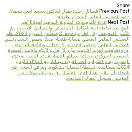
Share:
Previous Post
فضائل رجب: مقال للدكتور محمد أمين بنعفان
عضو المجلس العلمي المحلي لطنجة
Next Post
تنزيلا للتوجيهات المولوية السامية لمولانا أمير
المؤمنين حفظه الله للتكافل الاجتماعي والتضامن الإنساني مع
الأسر الضعيفة ، وفي إطار برنامجه الاجتماعي السنوي2024، نظم
المجلس العلمي المحلي لعمالة طنجة أصيلة بحضور السيد رئيس
المجلس العلمي وبعض الأعضاء والواعظات والأئمة المرشدين
زيارة تضامنية لتوزيع الأغطية على الأرامل والأيتام والاسر المعوزة
بالمسجد المركزي بجماعة مجلاو التابعة لقيادة الاثنين سيدي
اليمني ، وبدار الشباب بأحد الغربية ، وذلك يوم الثلاثاء 30يناير
2024، بمساعدة السلطة المحلية مشكورة. وتم في الختام رفع
الدعاء بأن يتقبل هذا العمل الانساني في مبرات مولانا أمير
المؤمنين وسجل أعماله الصالحة.