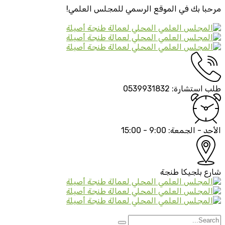
مرحبا بك في الموقع الرسمي
للمجلس العلمي!
طلب استشارة:
0539931832
الأحد - الجمعة:
9:00 - 15:00
شارع بلجيكا
طنجة