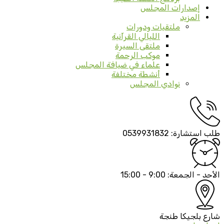
إصدارات المجلس
المزيد
ملتقيات ودورات
الليالي القرآنية
ملتقى السيرة
موكب الرحمة
علماء في ضيافة المجلس
أنشطة مختلفة
نوادي المجلس
طلب استشارة:
0539931832
الأحد - الجمعة:
9:00 - 15:00
شارع بلجيكا
طنجة