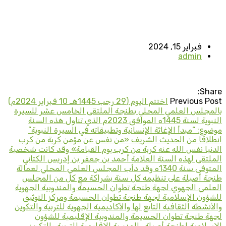
فبراير 15, 2024
admin
Share:
Previous Post
اختتم اليوم (29 رجب 1445هـ 10 فبراير 2024م)
بالمجلس العلمي المحلي بطنجة الملتقى الخامس عشر للسيرة
النبوية لسنة 1445ه الموافق 2023م الذي تناول هذه السنة
موضوع: “مبدأ الإغاثة الإنسانية وتطبيقاته في السيرة النبوية”
انطلاقا من الحديث الشريف «من نفس عن مؤمن كربة من كرب
الدنيا نفس الله عنه كربة من كرب يوم القيامة» وقد كانت شخصية
الملتقى لهذه السنة العلامة أحمد بن جعفر بن إدريس الكتاني
المتوفى سنة 1340ه وقد دأب المجلس العلمي المحلي لعمالة
طنجة أصيلة على تنظيمه كل سنة بشراكة مع كل من المجلس
العلمي الجهوي لجهة طنجة تطوان الحسيمة والمندوبية الجهوية
للشؤون الإسلامية لجهة طنجة تطوان الحسيمة ومركز التوثيق
والأنشطة الثقافية التابع لها والأكاديمية الجهوية للتربية والتكوين
لجهة طنجة تطوان الحسيمة والمندوبية الإقليمية للشؤون
الإسلامية لطنجة أصيلة والمديرية الإقليمية للتربية والتكوين