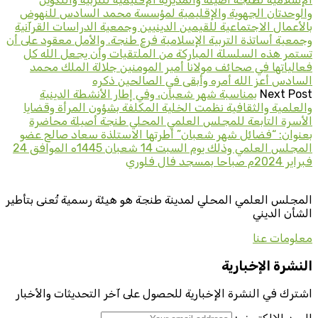
والوحدتان الجهوية والإقليمية لمؤسسة محمد السادس للنهوض
بالأعمال الاجتماعية للقيمين الدينيين وجمعية الدراسات القرآنية
وجمعية أساتذة التربية الإسلامية فرع طنجة. والأمل معقود على أن
تستمر هذه السلسلة المباركة من الملتقيات وأن يجعل الله كل
فعالياتها في صحائف مولانا أمير المومنين جلالة الملك محمد
السادس أعز الله أمره وأبقى في الصالحين ذكره
Next Post
بمناسبة شهر شعبان، وفي إطار الأنشطة الدينية
والعلمية والثقافية نظمت الخلية المكلفة بشؤون المرأة وقضايا
الأسرة التابعة للمجلس العلمي المحلي طنجة أصيلة محاضرة
بعنوان: “فضائل شهر شعبان” أطرتها الاستلذة سعاد صالح عضو
المجلس العلمي وذلك يوم السبت 14 شعبان 1445ه الموافق 24
فبراير 2024م صباحا بمسجد فال فلوري
المجلس العلمي المحلي لمدينة طنجة هو هيئة رسمية تُعنى بتأطير
الشأن الديني
معلومات عنا
النشرة الإخبارية
اشترك في النشرة الإخبارية للحصول على آخر التحديثات والأخبار