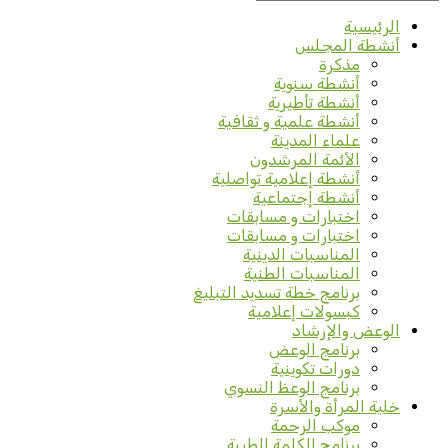
الرئيسية
أنشطة المجلس
مذكرة
أنشطة سنوية
أنشطة تأطيرية
أنشطة علمية و ثقافية
علماء المدينة
الأئمة المرشدون
أنشطة إعلامية تواصلية
أنشطة إجتماعية
اختبارات و مسابقات
اختبارات و مسابقات
المناسبات الدينية
المناسبات الطنية
برنامج خطة تسديد التبليغ
كبسولات إعلامية
الوعض والإرشاد
برنامج الوعض
دورات تكوينية
برنامج الوعظ النسوي
خلية المرأة والأسرة
موكب الرحمة
برنامج الكلمة الطيبة