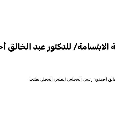
ورانية /الحلقة 2/ صدقة الابتسامة/ للدكتور 