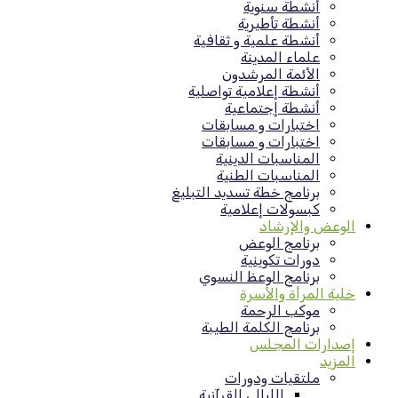
أنشطة سنوية
أنشطة تأطيرية
أنشطة علمية و ثقافية
علماء المدينة
الأئمة المرشدون
أنشطة إعلامية تواصلية
أنشطة إجتماعية
اختبارات و مسابقات
اختبارات و مسابقات
المناسبات الدينية
المناسبات الطنية
برنامج خطة تسديد التبليغ
كبسولات إعلامية
الوعض والإرشاد
برنامج الوعض
دورات تكوينية
برنامج الوعظ النسوي
خلية المرأة والأسرة
موكب الرحمة
برنامج الكلمة الطيبة
إصدارات المجلس
المزيد
ملتقيات ودورات
الليالي القرآنية