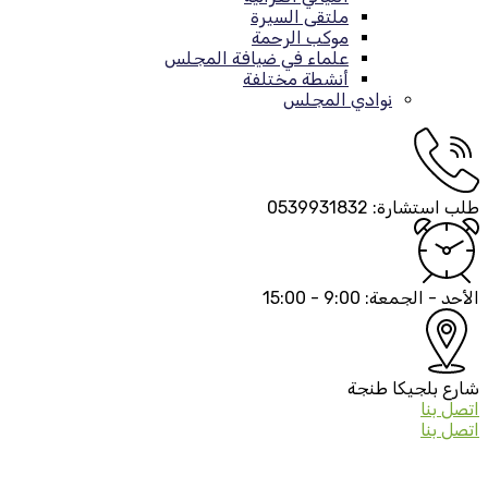
ملتقى السيرة
موكب الرحمة
علماء في ضيافة المجلس
أنشطة مختلفة
نوادي المجلس
طلب استشارة:
0539931832
الأحد - الجمعة:
9:00 - 15:00
شارع بلجيكا
طنجة
اتصل بنا
اتصل بنا