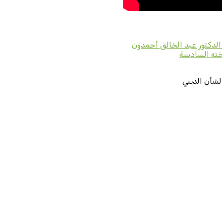
سخته السادسة
لشأن الديني