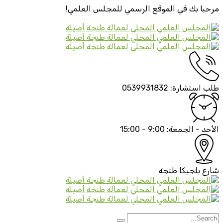
مرحبا بك في الموقع الرسمي
للمجلس العلمي!
طلب استشارة:
0539931832
الأحد - الجمعة:
9:00 - 15:00
شارع بلجيكا
طنجة