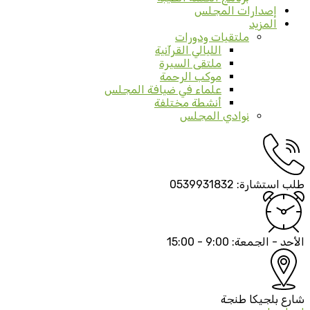
إصدارات المجلس
المزيد
ملتقيات ودورات
الليالي القرآنية
ملتقى السيرة
موكب الرحمة
علماء في ضيافة المجلس
أنشطة مختلفة
نوادي المجلس
طلب استشارة:
0539931832
الأحد - الجمعة:
9:00 - 15:00
شارع بلجيكا
طنجة