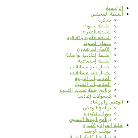
الرئيسية
أنشطة المجلس
مذكرة
أنشطة سنوية
أنشطة تأطيرية
أنشطة علمية و ثقافية
علماء المدينة
الأئمة المرشدون
أنشطة إعلامية تواصلية
أنشطة إجتماعية
اختبارات و مسابقات
اختبارات و مسابقات
المناسبات الدينية
المناسبات الطنية
برنامج خطة تسديد التبليغ
كبسولات إعلامية
الوعض والإرشاد
برنامج الوعض
دورات تكوينية
برنامج الوعظ النسوي
خلية المرأة والأسرة
موكب الرحمة
برنامج الكلمة الطيبة