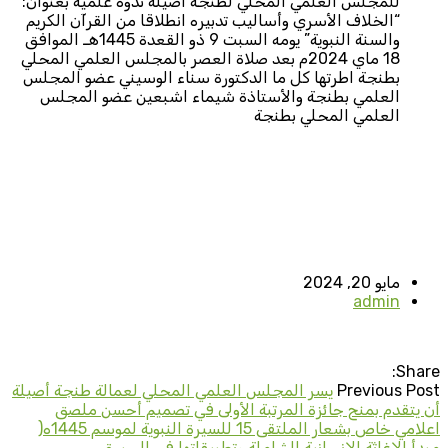
للمجلس العلمي المحلي لطنجة أصيلة ندوة علمية بعنوان:
“الخلاف الأسري وأساليب تدبيره انطلاقا من القرآن الكريم
والسنة النبوية” يومه السبت 9 ذو القعدة 1445هـ الموافق
18 ماي 2024م بعد صلاة العصر بالمجلس العلمي المحلي
بطنجة اطرتها كل ما الدكتورة سناء الوسيني عضو المجلس
العلمي بطنجة والأستاذة شيماء اشبعين عضو المجلس
العلمي المحلي بطنجة
مايو 20, 2024
admin
Share:
Previous Post
يسر المجلس العلمي المحلي لعمالة طنجة أصيلة
أن يتقدم بمنح جائزة المرتبة الأولى في تصميم أحسن ملصق
اعلامي خاص بشعار الملتقى 15 للسيرة النبوية لموسم 1445ه(
مبدأ الاغاثة الإنسانية الشاملة وتطبيقاتها في السيرة