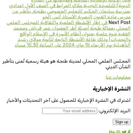
النبوية).للتلميذة النجيبة ملاك المرابط في الصف الأول اعدادي
بمدرسة سليمان الحكيم للتعليم الخصوصي بطنجة. بتأطير من
مدرس مادة الفنون البصرية الأستاذ أنس الخو
Next Post
في إطار الأنشطة العلمية والثقافية للمجلس العلمي
المحلي بعمالة طنجة أصيلة أطر العضوان عمر قرباش ومحمد
الفقيه ندوة علمية بعنوان (نظام الأسرة في الإسلام الواقع
والتحديات) وذلك بقاعة الأنشطة التابعة لثانوية مولاي رشيد
التأهيلية يوم الأربعاء 15 ماي 2024 على الساعة 15.30 مساء
المجلس العلمي المحلي لمدينة طنجة هو هيئة رسمية تُعنى بتأطير
الشأن الديني
معلومات عنا
النشرة الإخبارية
اشترك في النشرة الإخبارية للحصول على آخر التحديثات والأخبار
البريد الإلكتروني: