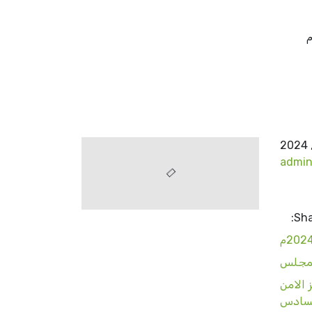
م
admi
Sha
المجلس
 الامن
السادس