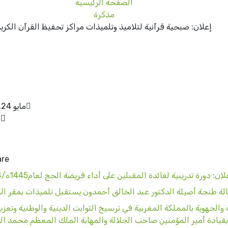
الصفحة الرئيسية
مذكرة
إعلان: صبحية قرآنية لتلاميذ وتلميذات مراكز تحفيظ القرآن الكري
مايو 24, 2024
n
re:
لان: دورة تدريبية لفائدة المقبلين على أداء فريضة الحج لعام1445ه/2024م
ة طنجة أصيلة الدكتور عبد الخالق أحمدون يستقبل تلميذات بمقر 
لجهوية بالمملكة المغربية في ترسيخ الثوابت الدينية والوطنية وتعزيز
 بقيادة أمير المؤمنين صاحب الجلالة والمهابة الملك المعظم محمد 