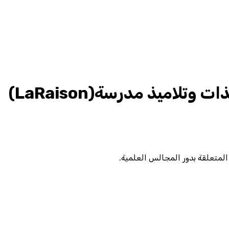
رئيس المجلس العلمي المحلي لعمالة طنجة /أصيلة في استقبال تلميذات وتلاميذ مدرسة(LaRaison)