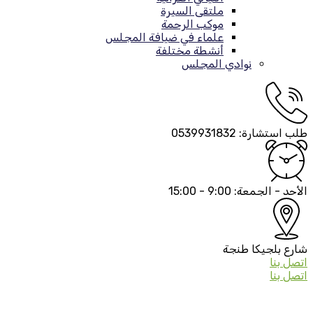
ملتقى السيرة
موكب الرحمة
علماء في ضيافة المجلس
أنشطة مختلفة
نوادي المجلس
طلب استشارة:
0539931832
الأحد - الجمعة:
9:00 - 15:00
شارع بلجيكا
طنجة
اتصل بنا
اتصل بنا