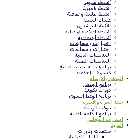
أنشطة سنوية
أنشطة تأطيرية
أنشطة علمية و ثقافية
علماء المدينة
الأئمة المرشدون
أنشطة إعلامية تواصلية
أنشطة إجتماعية
اختبارات و مسابقات
اختبارات و مسابقات
المناسبات الدينية
المناسبات الطنية
برنامج خطة تسديد التبليغ
كبسولات إعلامية
الوعض والإرشاد
برنامج الوعض
دورات تكوينية
برنامج الوعظ النسوي
خلية المرأة والأسرة
موكب الرحمة
برنامج الكلمة الطيبة
إصدارات المجلس
المزيد
ملتقيات ودورات
الليالي القرآنية