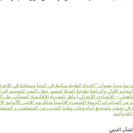
ا دينيا بعنوان: “الحياة الطيبة سكينة في الدنيا وسعادة في الآخرة
تأهيلي – الإعدادي الابتدائي) وأطر المديرية الإقليمية المحالين على
في تحفيز وتشجيع أبناء وبنات وطننا الحبيب من المتعلمين و المتعلم
له وأيده.
لشأن الديني