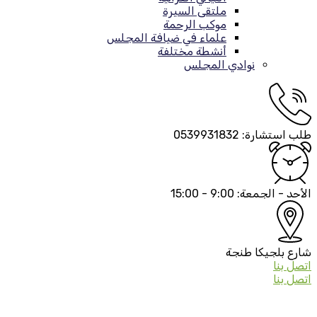
ملتقى السيرة
موكب الرحمة
علماء في ضيافة المجلس
أنشطة مختلفة
نوادي المجلس
طلب استشارة:
0539931832
الأحد - الجمعة:
9:00 - 15:00
شارع بلجيكا
طنجة
اتصل بنا
اتصل بنا