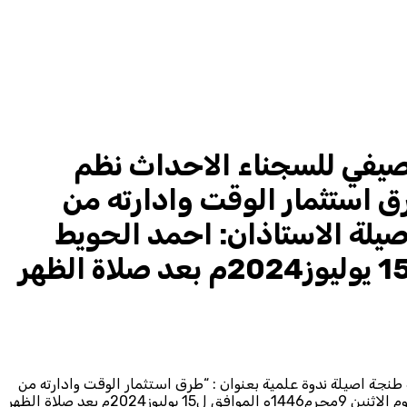
الصيفي للسجناء الاحداث نظم
ق استثمار الوقت وادارته من
يلة الاستاذان: احمد الحويط
ومصطفى اغزيل الفقيه. وذلك يوم الاثنين 9محرم1446ه الموافق ل15 يوليوز2024م بعد صلاة الظهر
طنجة اصيلة ندوة علمية بعنوان : “طرق استثمار الوقت وادارته من
أجل حياة طيبة” أطرها عضوا المجلس العلمي المحلي لعمالة طنجة اصيلة الاستاذان: احمد الحويط ومصطفى اغزيل الفقيه. وذلك يوم الاثنين 9محرم1446ه الموافق ل15 يوليوز2024م بعد صلاة الظهر