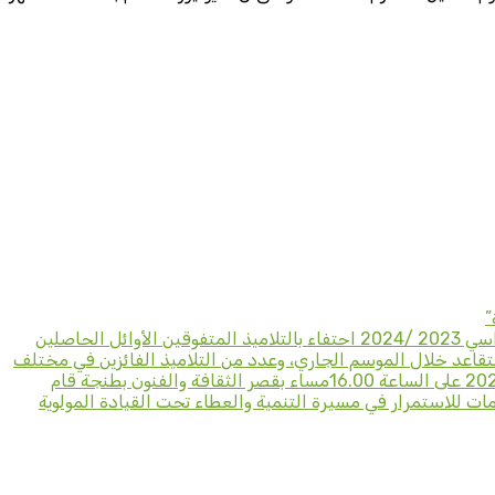
”
بدعوة من السيد المدير الإقليمي لوزارة التربية الوطنية والتعليم الأولي والرياضة بطنجة أصيلة لحضور حفل التميز للموسم الدراسي 2023 /2024 احتفاء بالتلاميذ المتفوقين الأوائل الحاصلين
 التقاعد خلال الموسم الجاري، وعدد من التلاميذ الفائزين في مختلف
المسابقات الدولية والوطنية الجهوية والمحلية، بالإضافة إلى تكريم عدد من المبادرات التربوية المتميزة اقليميا وذلك يوم الاثنين 15يوليوز 2024 على الساعة 16.00مساء بقصر الثقافة والفنون بطنجة قام
ات للاستمرار في مسيرة التنمية والعطاء تحت القيادة المولوية