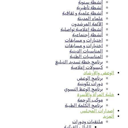
أنشطة سنوية
أنشطة تأطيرية
أنشطة علمية و ثقافية
علماء المدينة
الأئمة المرشدون
أنشطة إعلامية تواصلية
أنشطة إجتماعية
اختبارات و مسابقات
اختبارات و مسابقات
المناسبات الدينية
المناسبات الطنية
برنامج خطة تسديد التبليغ
كبسولات إعلامية
الوعض والإرشاد
برنامج الوعض
دورات تكوينية
برنامج الوعظ النسوي
خلية المرأة والأسرة
موكب الرحمة
برنامج الكلمة الطيبة
إصدارات المجلس
المزيد
ملتقيات ودورات
الليالي القرآنية