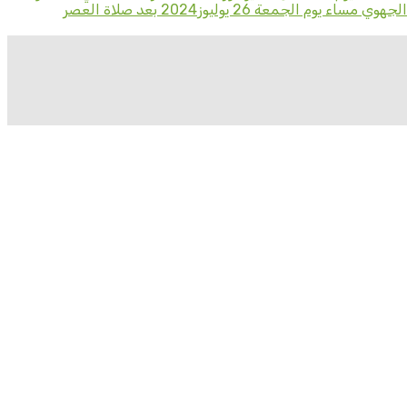
الجهوية للشؤون الإسلامية. – صبيحة للأطفال يوم الخميس 25 يوليوز2024بالمركب الثقافي لوزارة الأوقاف. – حفلا بمقر المجلس العلمي الجهوي مساء يوم الجمعة 26 يوليوز2024 بعد صلاة العصر