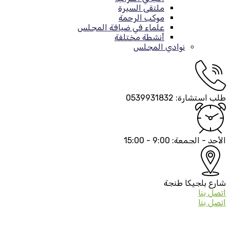
ملتقى السيرة
موكب الرحمة
علماء في ضيافة المجلس
أنشطة مختلفة
نوادي المجلس
طلب استشارة:
0539931832
الأحد - الجمعة:
9:00 - 15:00
شارع بلجيكا
طنجة
اتصل بنا
اتصل بنا