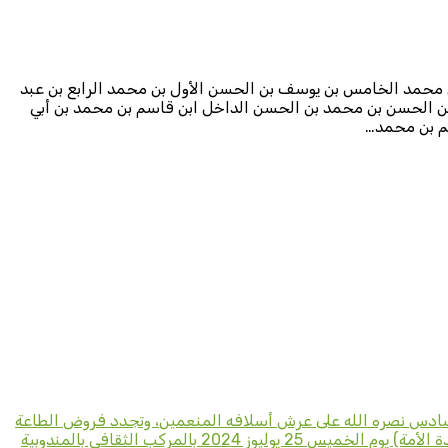
ن محمد الخامس بن يوسف بن الحسن الأول بن محمد الرابع بن عبد
بن الحسن بن محمد بن الحسن الداخل ابن قاسم بن محمد بن أبي
سم بن محمد…
سادس نصره الله على عرش أسلافه المنعمين، وتجدد فروض الطاعة
والولاء لجلالته أدام الله نصره وتأييده وتنظم بالمناسبة المجيدة برنامجا احتفاليا يضم: – ندوة علمية في موضوع: (إمارة المؤمنين ضمان وحدة الأمة) يوم الخميس 25 يوليوز 2024 بالمركب الثقافي بالمندوبية