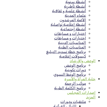
أنشطة سنوية
أنشطة تأطيرية
أنشطة علمية و ثقافية
علماء المدينة
الأئمة المرشدون
أنشطة إعلامية تواصلية
أنشطة إجتماعية
اختبارات و مسابقات
اختبارات و مسابقات
المناسبات الدينية
المناسبات الطنية
برنامج خطة تسديد التبليغ
كبسولات إعلامية
الوعض والإرشاد
برنامج الوعض
دورات تكوينية
برنامج الوعظ النسوي
خلية المرأة والأسرة
موكب الرحمة
برنامج الكلمة الطيبة
إصدارات المجلس
المزيد
ملتقيات ودورات
الليالي القرآنية