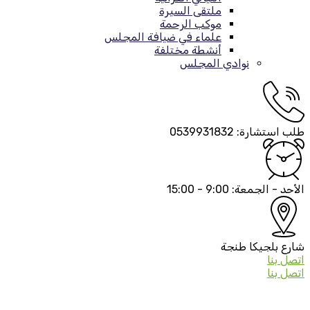
ملتقى السيرة
موكب الرحمة
علماء في ضيافة المجلس
أنشطة مختلفة
نوادي المجلس
طلب استشارة:
0539931832
الأحد - الجمعة:
9:00 - 15:00
شارع بلجيكا
طنجة
اتصل بنا
اتصل بنا