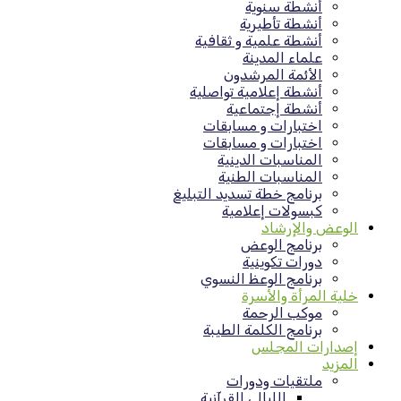
أنشطة سنوية
أنشطة تأطيرية
أنشطة علمية و ثقافية
علماء المدينة
الأئمة المرشدون
أنشطة إعلامية تواصلية
أنشطة إجتماعية
اختبارات و مسابقات
اختبارات و مسابقات
المناسبات الدينية
المناسبات الطنية
برنامج خطة تسديد التبليغ
كبسولات إعلامية
الوعض والإرشاد
برنامج الوعض
دورات تكوينية
برنامج الوعظ النسوي
خلية المرأة والأسرة
موكب الرحمة
برنامج الكلمة الطيبة
إصدارات المجلس
المزيد
ملتقيات ودورات
الليالي القرآنية