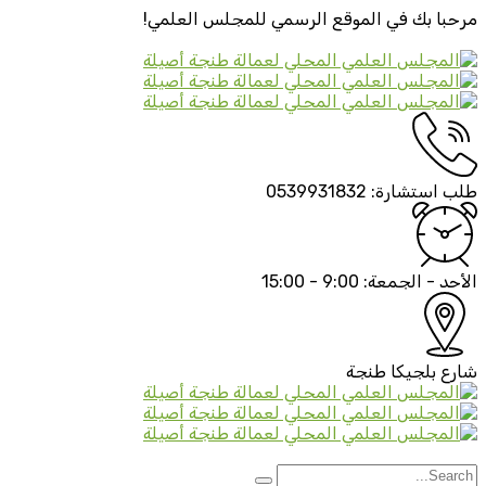
مرحبا بك في الموقع الرسمي
للمجلس العلمي!
طلب استشارة:
0539931832
الأحد - الجمعة:
9:00 - 15:00
شارع بلجيكا
طنجة