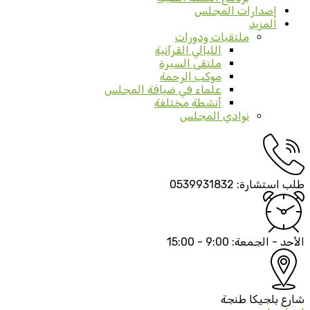
إصدارات المجلس
المزيد
ملتقيات ودورات
الليالي القرآنية
ملتقى السيرة
موكب الرحمة
علماء في ضيافة المجلس
أنشطة مختلفة
نوادي المجلس
طلب استشارة:
0539931832
الأحد - الجمعة:
9:00 - 15:00
شارع بلجيكا
طنجة