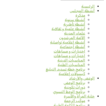
الرئيسية
أنشطة المجلس
مذكرة
أنشطة سنوية
أنشطة تأطيرية
أنشطة علمية و ثقافية
علماء المدينة
الأئمة المرشدون
أنشطة إعلامية تواصلية
أنشطة إجتماعية
اختبارات و مسابقات
اختبارات و مسابقات
المناسبات الدينية
المناسبات الطنية
برنامج خطة تسديد التبليغ
كبسولات إعلامية
الوعض والإرشاد
برنامج الوعض
دورات تكوينية
برنامج الوعظ النسوي
خلية المرأة والأسرة
موكب الرحمة
برنامج الكلمة الطيبة