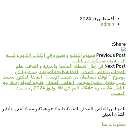
أغسطس 5, 2024
admin
Share:
Previous Post
مفهوم التبليغ وحضوره في الكتاب الكريم والسنة
النبوية وقياس أثره في الناس
Next Post
في إطار أنشطته العلمية والدينية والثقافية نظم
المجلس العلمي المحلي لعمالة طنجة أصيلة درسا دينيا في
موضوع: “الوفاء للسلطان من شعب الإيمان”. ألقاها الدكتور: محمد
أمين بنعفان عضو المجلس العلمي المحلي بطنجة أصيلة وذلك يوم
الثلاثاء 24 محرم 1446ه الموافق 30 يوليوز 2024م بمسجد
القصبة.
المجلس العلمي المحلي لمدينة طنجة هو هيئة رسمية تُعنى بتأطير
الشأن الديني
معلومات عنا