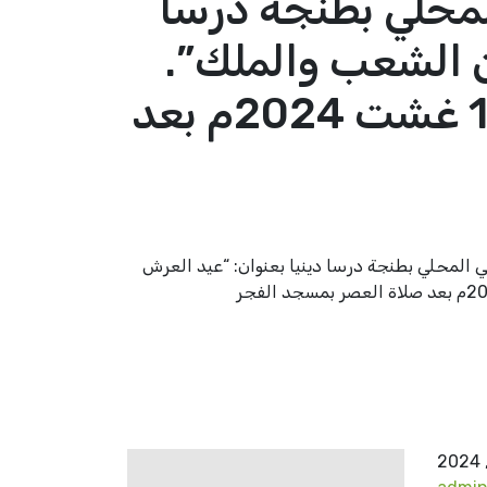
لمحلي بطنجة درسا
ين الشعب والملك”.
وذلك يوم الخميس 26 محرم 1446ه الموافق ل1 غشت 2024م بعد
 المحلي بطنجة درسا دينيا بعنوان: “عيد العرش