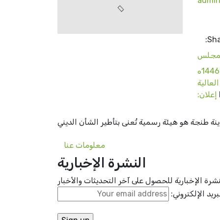
admi
Sha
للمجلس
العلمي المحلي بطنجة درسا دينيا بعنوان: “عيد العرش المجيد تجديد للطاعة والولاء”. وذلك يوم الأربعاء 25 محرم 1446ه
إعلان:
 طنجة هو هيئة رسمية تُعنى بتأطير الشأن الديني
معلومات عنا
النشرة الإخبارية
رة الإخبارية للحصول على آخر التحديثات والأخبار
بريد الإلكتروني: