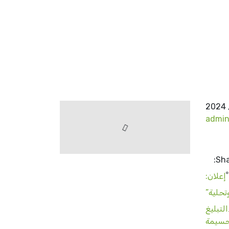
admi
Sha
ْإعلان:
تحلية”
عصر. #تسديد_التبليغ
حسيمة