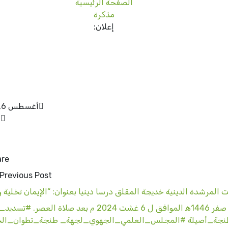
الصفحة الرئيسية
مذكرة
إعلان:
أغسطس 6, 2024
n
re:
Previous Post
ت المرشدة الدينية خديجة المقلق درسا دينيا بعنوان: “الإيمان تخلية و
بمسجد العزيفات. وذلك يوم الثلاثاء 1 صفر 1446ه‍ الموافق ل 6 غشت 2024 م بعد صلاة ال
طنجة_أصيلة #المجلس_العلمي_الجهوي_لجهة_ طنجة_تطوان_ال