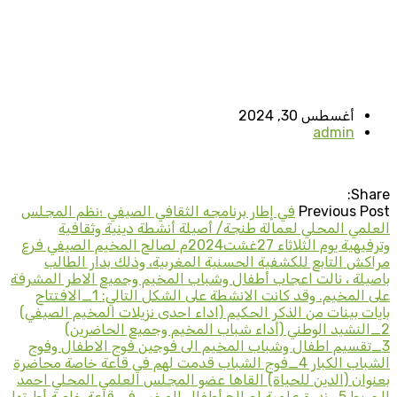
أغسطس 30, 2024
admin
Share:
Previous Post
في إطار برنامجه الثقافي الصيفي ؛نظم المجلس
العلمي المحلي لعمالة طنجة/ أصيلة أنشطة دينية وثقافية
وترفيهية يوم الثلاثاء 27غشت2024م لصالح المخيم الصيفي فرع
مراكش التابع للكشفية الحسنية المغربية، وذلك بدار الطالب
باصيلة ، نالت اعجاب أطفال وشباب المخيم وجميع الاطر المشرفة
على المخيم. وقد كانت الانشطة على الشكل التالي: 1_الافتتاح
بايات بينات من الذكر الحكيم (اداء احدى نزيلات المخيم الصيفي)
2_النشيد الوطني (أداء شباب المخيم وجميع الحاضرين)
3_تقسيم اطفال وشباب المخيم الى فوجين فوج الاطفال وفوج
الشباب الكبار 4_فوج الشباب قدمت لهم في قاعة خاصة محاضرة
بعنوان (الدين للحياة) القاها عضو المجلس العلمي المحلي احمد
الحويط 5_ندوة علمية لصالح أطفال المخيم في قاعة خاصة أطرتها