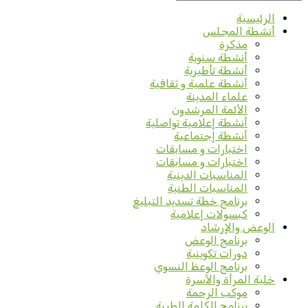
الرئيسية
أنشطة المجلس
مذكرة
أنشطة سنوية
أنشطة تأطيرية
أنشطة علمية و ثقافية
علماء المدينة
الأئمة المرشدون
أنشطة إعلامية تواصلية
أنشطة إجتماعية
اختبارات و مسابقات
اختبارات و مسابقات
المناسبات الدينية
المناسبات الطنية
برنامج خطة تسديد التبليغ
كبسولات إعلامية
الوعض والإرشاد
برنامج الوعض
دورات تكوينية
برنامج الوعظ النسوي
خلية المرأة والأسرة
موكب الرحمة
برنامج الكلمة الطيبة