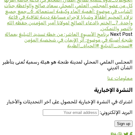
كل من عضو المجلس العلمي المحلي سعاد صالح والواعظة جنات
الشايب في موضوع :أهمية الماء وكيفية استعماله. 6_جمع جميع
نزلاء المخيم اطفالا وشبابا لاجراء مسابقة دينية ثقافية في قاعة
واحدة. 7_الختم بالدعاء الصالح لمولانا أمير المؤمنين حفظه الله
بالنصر والتمكين.
Next Post
برنامج الأسبوع العاشر: من خطة تسديد التبليغ بعمالة
طنجة أصيلة في موضوع: أثر الإيمان في شخصية المؤمن
#تسديد_التبليغ #الحياة_الطيبة
المجلس العلمي المحلي لمدينة طنجة هو هيئة رسمية تُعنى بتأطير
الشأن الديني
معلومات عنا
النشرة الإخبارية
اشترك في النشرة الإخبارية للحصول على آخر التحديثات والأخبار
البريد الإلكتروني: