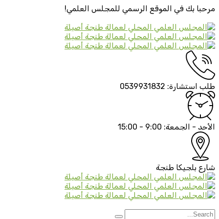
مرحبا بك في الموقع الرسمي
للمجلس العلمي!
طلب استشارة:
0539931832
الأحد - الجمعة:
9:00 - 15:00
شارع بلجيكا
طنجة