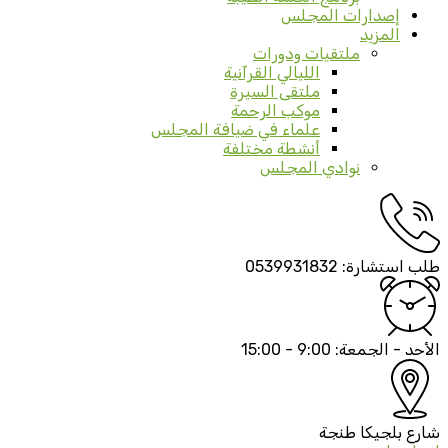
إصدارات المجلس
المزيد
ملتقيات ودورات
الليالي القرآنية
ملتقى السيرة
موكب الرحمة
علماء في ضيافة المجلس
أنشطة مختلفة
نوادي المجلس
طلب استشارة:
0539931832
الأحد - الجمعة:
9:00 - 15:00
شارع بلجيكا
طنجة