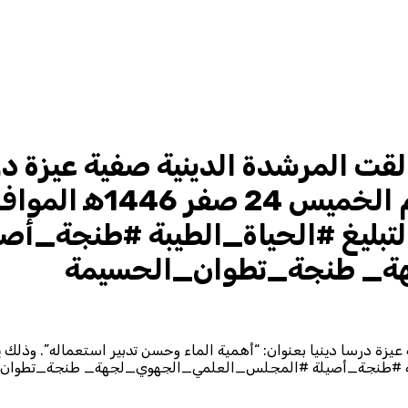
لقت المرشدة الدينية صفية عيزة درس
تبليغ #الحياة_الطيبة #طنجة_أصي
ة_ طنجة_تطوان_الحسيمة
طيبة #طنجة_أصيلة #المجلس_العلمي_الجهوي_لجهة_ طنجة_تطوان