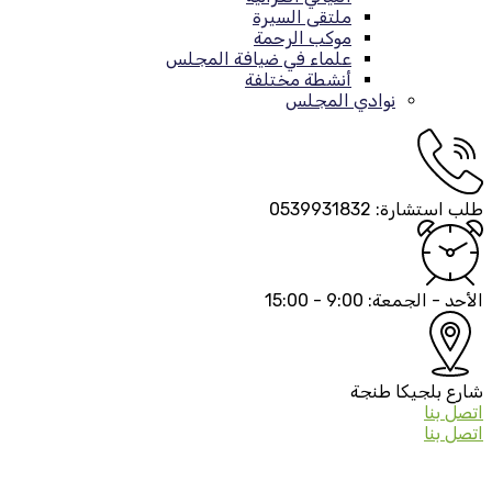
ملتقى السيرة
موكب الرحمة
علماء في ضيافة المجلس
أنشطة مختلفة
نوادي المجلس
طلب استشارة:
0539931832
الأحد - الجمعة:
9:00 - 15:00
شارع بلجيكا
طنجة
اتصل بنا
اتصل بنا