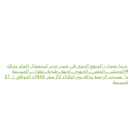
نيا بعنوان: المنهج النبوي في حسن تدبير استعمال الماء. وذلك
في اطار تنزيل خطة تسديد التبليغ ألقت المرشدة الدينية وفاء الخراز درسا دينيا في موضوع: “أهمية الماءوحسن تدبير استعماله” بمسجد الرحمة وذلك يوم الثلاثاء 22 صفر 1446ه الموافق ل 27