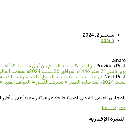
سبتمبر 2, 2024
admin
Share:
Previous Post
تنزيلا لخطة تسديد التبليغ من أجل حياة طيبة، ألق
يوم الاثنين 21 صفر 1446ه الموافق 26 غشت 2024م بمسجد العالية بعد صلاة العصر. #تسديد_التبليغ #الحياة_الطيبة #طنجة_أصيلة #المجلس_العلمي_الجهوي_لجهة_طنجة_تطوان_الحسيمة
Next Post
غشت 2024م بعد صلاة العصر # تسديد_التبليغ # الحياة_الطيبة #طنجة_أصيلة #المجلس_العلمي_الجهوي_لجهة_طنجة_تطوان_الحسيمة
المجلس العلمي المحلي لمدينة طنجة هو هيئة رسمية تُعنى بتأطير ا
معلومات عنا
النشرة الإخبارية