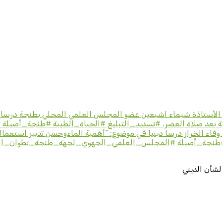
ت الأستاذة شيماء اشبعين عضو المجلس العلمي المحلي بطنجة درسا دي
لشأن الديني