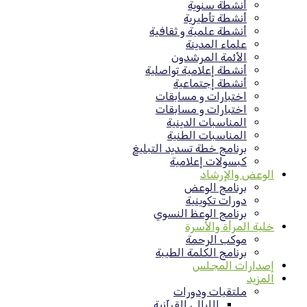
أنشطة سنوية
أنشطة تأطيرية
أنشطة علمية و ثقافية
علماء المدينة
الأئمة المرشدون
أنشطة إعلامية تواصلية
أنشطة إجتماعية
اختبارات و مسابقات
اختبارات و مسابقات
المناسبات الدينية
المناسبات الطنية
برنامج خطة تسديد التبليغ
كبسولات إعلامية
الوعض والإرشاد
برنامج الوعض
دورات تكوينية
برنامج الوعظ النسوي
خلية المرأة والأسرة
موكب الرحمة
برنامج الكلمة الطيبة
إصدارات المجلس
المزيد
ملتقيات ودورات
الليالي القرآنية