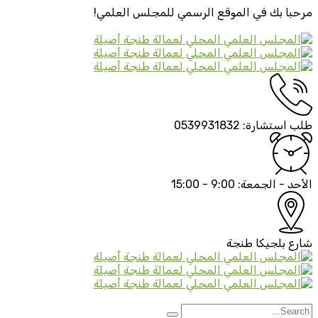
مرحبا بك في الموقع الرسمي
للمجلس العلمي!
طلب استشارة:
0539931832
الأحد - الجمعة:
9:00 - 15:00
شارع بلجيكا
طنجة