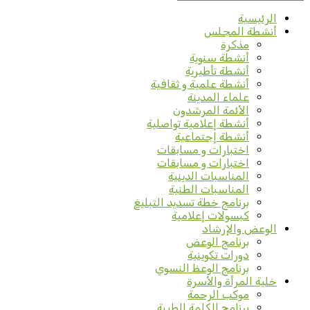
الرئيسية
أنشطة المجلس
مذكرة
أنشطة سنوية
أنشطة تأطيرية
أنشطة علمية و ثقافية
علماء المدينة
الأئمة المرشدون
أنشطة إعلامية تواصلية
أنشطة إجتماعية
اختبارات و مسابقات
اختبارات و مسابقات
المناسبات الدينية
المناسبات الطنية
برنامج خطة تسديد التبليغ
كبسولات إعلامية
الوعض والإرشاد
برنامج الوعض
دورات تكوينية
برنامج الوعظ النسوي
خلية المرأة والأسرة
موكب الرحمة
برنامج الكلمة الطيبة