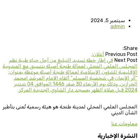
سبتمبر 5, 2024
admin
Share:
Previous Post
أعلان:
Next Post
في إطار خطة تسديد التبليغ من أجل حياة طيبة نظم
المجلس العلمي المحلي لعمالة طنجة أصيلة بتنسيق مع المندوبية
الإقليمية للشؤون الإسلامية لعمالة طنجة أصيلة موعظة بعنوان:
“أثر الإيمان في شخصية المسلم” ألقاه الإمام المرشد امحمد
الخرازين. وذلك يوم الأربعاء 30 صفر 1446 الموافق 04 شتنبر
2024 قبل صلاة الظهر بمسجد دار الشاوي الجديدة المركز.
المجلس العلمي المحلي لمدينة طنجة هو هيئة رسمية تُعنى بتأطير
الشأن الديني
معلومات عنا
النشرة الإخبارية