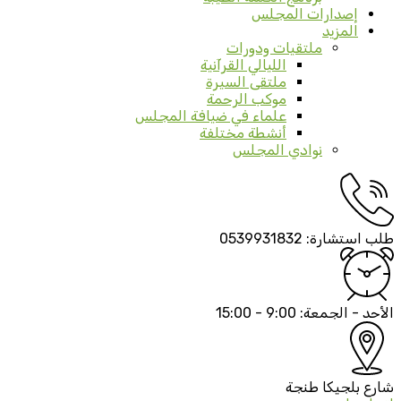
إصدارات المجلس
المزيد
ملتقيات ودورات
الليالي القرآنية
ملتقى السيرة
موكب الرحمة
علماء في ضيافة المجلس
أنشطة مختلفة
نوادي المجلس
طلب استشارة:
0539931832
الأحد - الجمعة:
9:00 - 15:00
شارع بلجيكا
طنجة