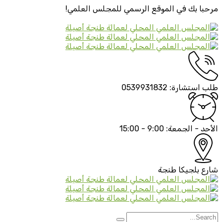
مرحبا بك في الموقع الرسمي
للمجلس العلمي!
طلب استشارة:
0539931832
الأحد - الجمعة:
9:00 - 15:00
شارع بلجيكا
طنجة