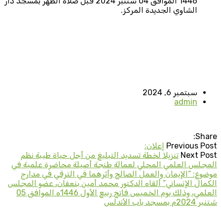
1446 الموافق 04 شتنبر 2024 قبل صلاة الظهر بمسجد دار
الشاوي الجديدة المركز.
سبتمبر 6, 2024
admin
Share:
Previous Post
إعلان:
Next Post
تنزيلا لخطة تسديد التبليغ من أجل حياة طيبة نظم
المجلس العلمي المحلي لعمالة طنجة أصيلة محاضرة علمية في
موضوع: “الإيمان والعمل الصالح وأثرهما في الترقي في مدارج
الكمال الإنساني” ألقاه الدكتور محمد أمين بنعفان، عضو المجلس
العلمي، وذلك يوم الخميس فاتح ربيع الأول 1446ه الموافق 05
شتنبر 2024م بمسجد باب الأندلس