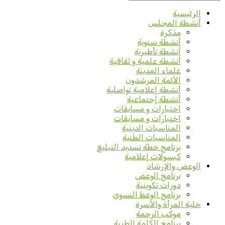
الرئيسية
أنشطة المجلس
مذكرة
أنشطة سنوية
أنشطة تأطيرية
أنشطة علمية و ثقافية
علماء المدينة
الأئمة المرشدون
أنشطة إعلامية تواصلية
أنشطة إجتماعية
اختبارات و مسابقات
اختبارات و مسابقات
المناسبات الدينية
المناسبات الطنية
برنامج خطة تسديد التبليغ
كبسولات إعلامية
الوعض والإرشاد
برنامج الوعض
دورات تكوينية
برنامج الوعظ النسوي
خلية المرأة والأسرة
موكب الرحمة
برنامج الكلمة الطيبة