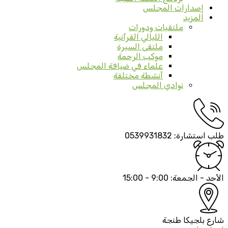
إصدارات المجلس
المزيد
ملتقيات ودورات
الليالي القرآنية
ملتقى السيرة
موكب الرحمة
علماء في ضيافة المجلس
أنشطة مختلفة
نوادي المجلس
طلب استشارة:
0539931832
الأحد - الجمعة:
9:00 - 15:00
شارع بلجيكا
طنجة