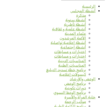
الرئيسية
أنشطة المجلس
مذكرة
أنشطة سنوية
أنشطة تأطيرية
أنشطة علمية و ثقافية
علماء المدينة
الأئمة المرشدون
أنشطة إعلامية تواصلية
أنشطة إجتماعية
اختبارات و مسابقات
اختبارات و مسابقات
المناسبات الدينية
المناسبات الطنية
برنامج خطة تسديد التبليغ
كبسولات إعلامية
الوعض والإرشاد
برنامج الوعض
دورات تكوينية
برنامج الوعظ النسوي
خلية المرأة والأسرة
موكب الرحمة
برنامج الكلمة الطيبة