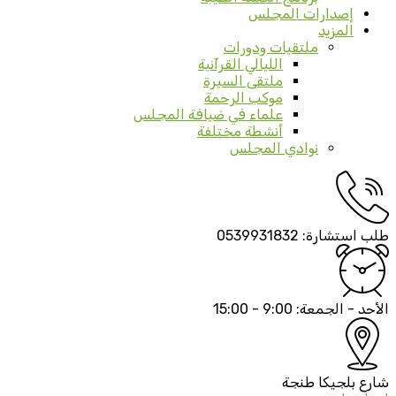
إصدارات المجلس
المزيد
ملتقيات ودورات
الليالي القرآنية
ملتقى السيرة
موكب الرحمة
علماء في ضيافة المجلس
أنشطة مختلفة
نوادي المجلس
طلب استشارة:
0539931832
الأحد - الجمعة:
9:00 - 15:00
شارع بلجيكا
طنجة