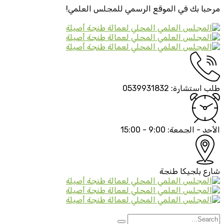
مرحبا بك في الموقع الرسمي
للمجلس العلمي!
طلب استشارة:
0539931832
الأحد - الجمعة:
9:00 - 15:00
شارع بلجيكا
طنجة