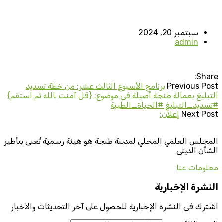
سبتمبر 20, 2024
admin
Share:
Previous Post
برنامج الأسبوع الثالث عشر: من خطة تسديد
التبليغ بعمالة طنجة أصيلة في موضوع: {قل آمنت بالله ثم استقم}
#تسديد_التبليغ #الحياة_الطيبة
Next Post
إعلان:
المجلس العلمي المحلي لمدينة طنجة هو هيئة رسمية تُعنى بتأطير
الشأن الديني
معلومات عنا
النشرة الإخبارية
اشترك في النشرة الإخبارية للحصول على آخر التحديثات والأخبار