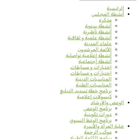
الرئيسية
أنشطة المجلس
مذكرة
أنشطة سنوية
أنشطة تأطيرية
أنشطة علمية و ثقافية
علماء المدينة
الأئمة المرشدون
أنشطة إعلامية تواصلية
أنشطة إجتماعية
اختبارات و مسابقات
اختبارات و مسابقات
المناسبات الدينية
المناسبات الطنية
برنامج خطة تسديد التبليغ
كبسولات إعلامية
الوعض والإرشاد
برنامج الوعض
دورات تكوينية
برنامج الوعظ النسوي
خلية المرأة والأسرة
موكب الرحمة
برنامج الكلمة الطيبة