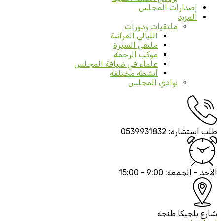
إصدارات المجلس
المزيد
ملتقيات ودورات
الليالي القرآنية
ملتقى السيرة
موكب الرحمة
علماء في ضيافة المجلس
أنشطة مختلفة
نوادي المجلس
طلب استشارة:
0539931832
الأحد - الجمعة:
9:00 - 15:00
شارع بلجيكا
طنجة