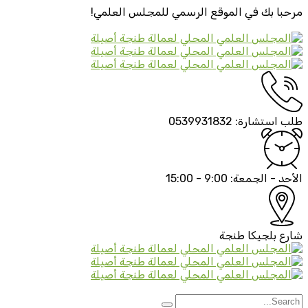
مرحبا بك في الموقع الرسمي
للمجلس العلمي!
طلب استشارة:
0539931832
الأحد - الجمعة:
9:00 - 15:00
شارع بلجيكا
طنجة