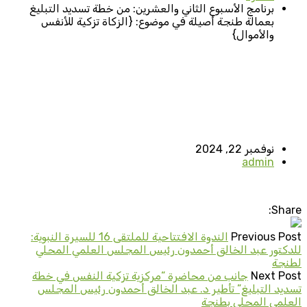
برنامج الأسبوع الثاني والعشرين: من خطة تسديد التبليغ
بعمالة طنجة أصيلة في موضوع: {الزكاة تزكية للأنفس
والأموال}
نوفمبر 22, 2024
admin
Share:
Previous Post
الندوة الافتتاحية للملتقى 16 للسيرة النبوية:
للدكتور عبد الخالق أحمدون رئيس المجلس العلمي المحلي
لطنجة
Next Post
جانب من محاضرة “مركزية تزكية النفس في خطة
تسديد التبليغ” تأطير د. عبد الخالق أحمدون رئيس المجلس
العلمي المحلي بطنجة