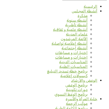
الرئيسية
أنشطة المجلس
مذكرة
أنشطة سنوية
أنشطة تأطيرية
أنشطة علمية و ثقافية
علماء المدينة
الأئمة المرشدون
أنشطة إعلامية تواصلية
أنشطة إجتماعية
اختبارات و مسابقات
اختبارات و مسابقات
المناسبات الدينية
المناسبات الطنية
برنامج خطة تسديد التبليغ
كبسولات إعلامية
الوعض والإرشاد
برنامج الوعض
دورات تكوينية
برنامج الوعظ النسوي
خلية المرأة والأسرة
موكب الرحمة
برنامج الكلمة الطيبة