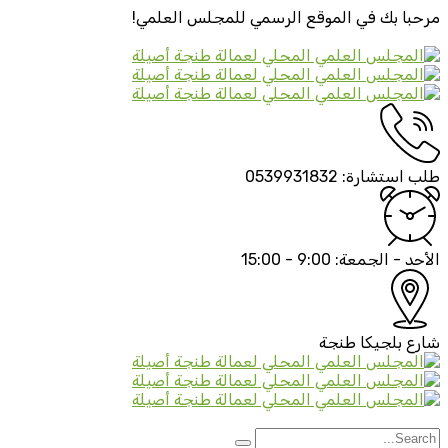
مرحبا بك في الموقع الرسمي
للمجلس العلمي!
طلب استشارة:
0539931832
الأحد - الجمعة:
9:00 - 15:00
شارع بلجيكا
طنجة