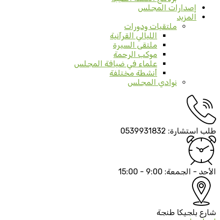
إصدارات المجلس
المزيد
ملتقيات ودورات
الليالي القرآنية
ملتقى السيرة
موكب الرحمة
علماء في ضيافة المجلس
أنشطة مختلفة
نوادي المجلس
طلب استشارة:
0539931832
الأحد - الجمعة:
9:00 - 15:00
شارع بلجيكا
طنجة