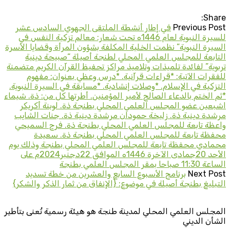
Share:
Previous Post
في إطار أنشطة الملتقى الجهوي السادس عشر
للسيرة النبوية لعام 1446ه تحت شعار: معالم تزكية النفس في
السيرة النبوية” نظمت الخلية المكلفة بشؤون المرأة وقضايا الأسرة
التابعة للمجلس العلمي المحلي لطنجة أصيلة “صبيحة دينية
تربوية” لفائدة تلميذات وتلاميذ مراكز تحفيظ القرآن الكريم متضمنة
للفقرات الآتية: *قراءات قرآنية. *درس وعظي بعنوان: مفهوم
التزكية في الإسلام. *وصلات إنشادية. *مسابقة في السيرة النبوية.
*ثم الختم بالدعاء الصالح لأمير المؤمنين. أطرتها كل من: ذة. شيماء
اشبعين عضو المجلس العلمي المحلي بطنجة ذة. لوبنة أكريكر
مرشدة دينية ذة. زليخة حمودان مرشدة دينية ذة. جنات الشايب
واعظة تابعة للمجلس العلمي المحلي بطنجة ذة. فرح السميحي
محفظة تابعة للمجلس العلمي المحلي بطنجة ذة. سعيدة
محمادي محفظة تابعة للمجلس العلمي المحلي بطنجة وذلك يوم
الأحد 20جمادى الآخرة 1446ه الموافق 22دجنبر2024م على
الساعة 11:30 صباحا بمقر المجلس العلمي بطنجة
Next Post
برنامج الأسبوع السابع والعشرين من خطة تسديد
التبليغ بطنجة أصيلة في موضوع: {الإنفاق من ثمار الذكر والشكر}
المجلس العلمي المحلي لمدينة طنجة هو هيئة رسمية تُعنى بتأطير
الشأن الديني