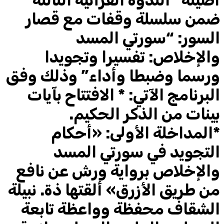
أصيلة “الندوة القرآنية الثالثة”
ضمن سلسلة وقفات مع قصار
السور: “سورتي المسد
والإخلاص: تفسيرا وتجويدا
ورسما وضبطا وأداء” وذلك وفق
البرنامج الآتي: * الافتتاح بآيات
بينات من الذكر الحكيم.
*المداخلة الأولى: «أحكام
التجويد في سورتي المسد
والإخلاص برواية ورش عن نافع
من طريق الأزرق» ألقتها ذة. نبيلة
الشقاف محفظة وواعظة تابعة