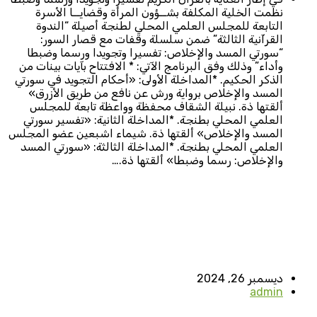
نظمت الخلية المكلفة بشــؤون المرأة وقضايــا الأسرة
التابعة للمجلس العلمي المحلي لطنجة أصيلة “الندوة
القرآنية الثالثة” ضمن سلسلة وقفات مع قصار السور:
“سورتي المسد والإخلاص: تفسيرا وتجويدا ورسما وضبطا
وأداء” وذلك وفق البرنامج الآتي: * الافتتاح بآيات بينات من
الذكر الحكيم. *المداخلة الأولى: «أحكام التجويد في سورتي
المسد والإخلاص برواية ورش عن نافع من طريق الأزرق»
ألقتها ذة. نبيلة الشقاف محفظة وواعظة تابعة للمجلس
العلمي المحلي بطنجة. *المداخلة الثانية: «تفسير سورتي
المسد والإخلاص» ألقتها ذة. شيماء اشبعين عضو المجلس
العلمي المحلي بطنجة. *المداخلة الثالثة: «سورتي المسد
والإخلاص: رسما وضبطا» ألقتها ذة.…
ديسمبر 26, 2024
admin