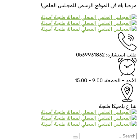
مرحبا بك في الموقع الرسمي
للمجلس العلمي!
طلب استشارة:
0539931832
الأحد - الجمعة:
9:00 - 15:00
شارع بلجيكا
طنجة