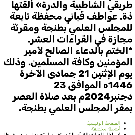
طريقي الشاطبية والدرة» ألقتها
ذة. عواطف قباني محفظة تابعة
للمجلس العلمي بطنجة ومقرئة
مجازة في القراءات العشر.
*الختم بالدعاء الصالح لأمير
المؤمنين وكافة المسلمين. وذلك
يوم الإثنين 21 جمادى الآخرة
1446ه الموافق 23
دجنبر2024م بعد صلاة العصر
بمقر المجلس العلمي بطنجة.
الصفحة الرئيسية
أنشطة مختلفة
في إطار العناية بالقرآن الكريم تفسيرا وتجويدا ورسما وضبطا