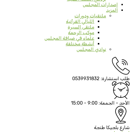
إصدارات المجلس
المزيد
ملتقيات ودورات
الليالي القرآنية
ملتقى السيرة
موكب الرحمة
علماء في ضيافة المجلس
أنشطة مختلفة
نوادي المجلس
طلب استشارة:
0539931832
الأحد - الجمعة:
9:00 - 15:00
شارع بلجيكا
طنجة