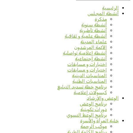
الرئيسية
أنشطة المجلس
مذكرة
أنشطة سنوية
أنشطة تأطيرية
أنشطة علمية و ثقافية
علماء المدينة
الأئمة المرشدون
أنشطة إعلامية تواصلية
أنشطة إجتماعية
اختبارات و مسابقات
اختبارات و مسابقات
المناسبات الدينية
المناسبات الطنية
برنامج خطة تسديد التبليغ
كبسولات إعلامية
الوعض والإرشاد
برنامج الوعض
دورات تكوينية
برنامج الوعظ النسوي
خلية المرأة والأسرة
موكب الرحمة
برنامج الكلمة الطيبة