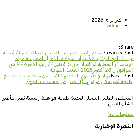
فبراير 6, 2025
admin
Share:
Previous Post
يعلن رئيس المجلس العلمي لعمالة طنجة/ أصيلة
عن: النتائج النهائية لاختبارات شهادة التأهيل لممارسة مهام
الإمامة أو الخطابة أو الأذان دورة: الاثنين24 ربيع الآخر1446هج
الموافق ل 28 أكتوبر2025 اللائحة النهائية
Next Post
برنامج الأسبوع الثالث والثلاثين من خطة تسديد التبليغ
بطنجة أصيلة في موضوع: {التحذير من مفسدات الحج}.
المجلس العلمي المحلي لمدينة طنجة هو هيئة رسمية تُعنى بتأطير
الشأن الديني
معلومات عنا
النشرة الإخبارية