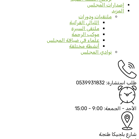
إصدارات المجلس
المزيد
ملتقيات ودورات
الليالي القرآنية
ملتقى السيرة
موكب الرحمة
علماء في ضيافة المجلس
أنشطة مختلفة
نوادي المجلس
طلب استشارة:
0539931832
الأحد - الجمعة:
9:00 - 15:00
شارع بلجيكا
طنجة