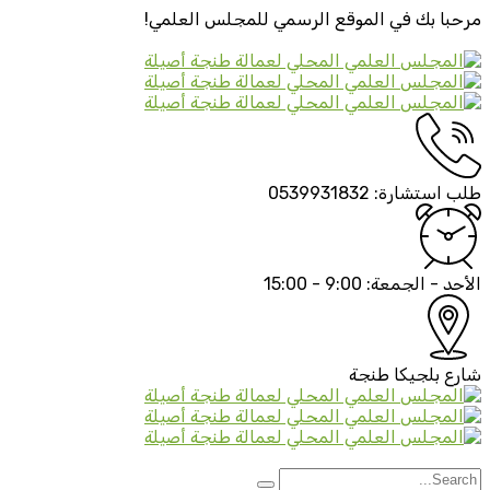
مرحبا بك في الموقع الرسمي
للمجلس العلمي!
طلب استشارة:
0539931832
الأحد - الجمعة:
9:00 - 15:00
شارع بلجيكا
طنجة