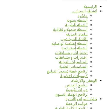
الرئيسية
أنشطة المجلس
مذكرة
أنشطة سنوية
أنشطة تأطيرية
أنشطة علمية و ثقافية
علماء المدينة
الأئمة المرشدون
أنشطة إعلامية تواصلية
أنشطة إجتماعية
اختبارات و مسابقات
اختبارات و مسابقات
المناسبات الدينية
المناسبات الطنية
برنامج خطة تسديد التبليغ
كبسولات إعلامية
الوعض والإرشاد
برنامج الوعض
دورات تكوينية
برنامج الوعظ النسوي
خلية المرأة والأسرة
موكب الرحمة
برنامج الكلمة الطيبة