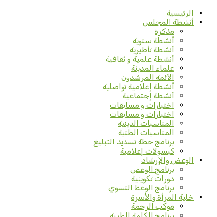
الرئيسية
أنشطة المجلس
مذكرة
أنشطة سنوية
أنشطة تأطيرية
أنشطة علمية و ثقافية
علماء المدينة
الأئمة المرشدون
أنشطة إعلامية تواصلية
أنشطة إجتماعية
اختبارات و مسابقات
اختبارات و مسابقات
المناسبات الدينية
المناسبات الطنية
برنامج خطة تسديد التبليغ
كبسولات إعلامية
الوعض والإرشاد
برنامج الوعض
دورات تكوينية
برنامج الوعظ النسوي
خلية المرأة والأسرة
موكب الرحمة
برنامج الكلمة الطيبة