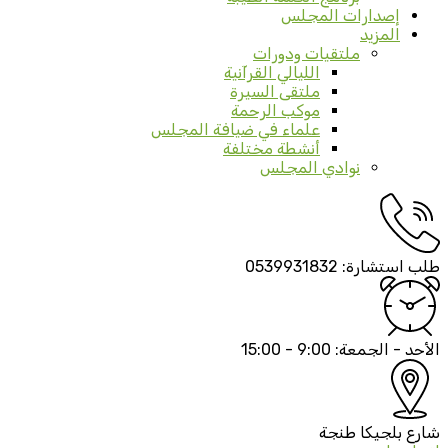
إصدارات المجلس
المزيد
ملتقيات ودورات
الليالي القرآنية
ملتقى السيرة
موكب الرحمة
علماء في ضيافة المجلس
أنشطة مختلفة
نوادي المجلس
طلب استشارة:
0539931832
الأحد - الجمعة:
9:00 - 15:00
شارع بلجيكا
طنجة