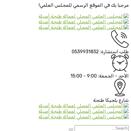
مرحبا بك في الموقع الرسمي
للمجلس العلمي!
طلب استشارة:
0539931832
الأحد - الجمعة:
9:00 - 15:00
شارع بلجيكا
طنجة