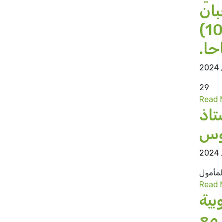
ذلك يوم الخميس 19 شعبان
1445هـ ( 29 فبراير 2024) على الساعة العاشرة (10:00)
حا.
29
Read 
تاذ
وس
لمأمول
Read 
بية
 مع