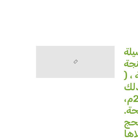
يلة
نجة
، (
ذلك
يوم السبت 20 جمادى الأولى 1446هـ موافق 23 نونبر 2024م،
حة.
لحج
اها