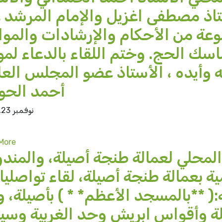
اذ مصطفى اغزيل والإمام المرشد 
عة من الأحكام والإرشادات والمو
ناسك الحج. وختم اللقاء بالدعاء لمول
له وأيده ، الأستاذ عضو المجلس الع
أحمد الحو
نوفمبر 23, 2024
More
محلي لعمالة طنجة أصيلة، والمندو
ية بعمالة طنجة أصيلة، لقاء تواصليا
( **بالمسجد الأعظم* * ) بأصيلة، 
ة وأقواس ابريش وحد الغربية وسي