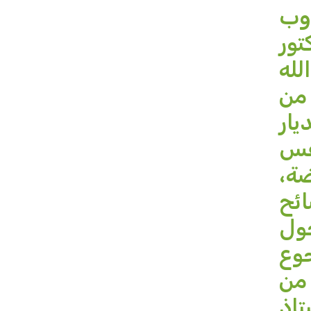
دوب
تور
لله
 من
يار
نفس
ضة،
ائح
حول
جوع
 من
تاذ