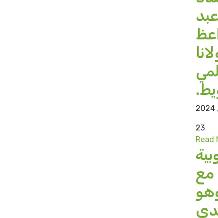
عبد
اعظ
انا
لمي
يط.
23
Read 
بية
 مع
وهو
دي