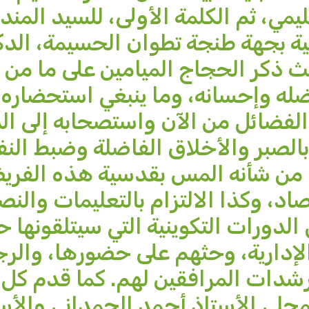
مي، ثم الكلمة الأولى، للسيد المن
ة بجهة طنجة تطوان الحسيمة، الدك
ذكر الحجاج الميامين على ما من ا
له وإحسانه، وما ينبغي استحضاره
الفضائل من الآن واستصحابه إلى الد
بالصبر والأخلاق الفاضلة وضبط ال
من شأنه المس بقدسية هذه الفري
اد، وكذا الالتزام بالتعليمات والنص
الدورات التكوينية التي سيتلقونها 
لإدارية، وحثهم على حضورها، والر
رشدات المرافقين لهم. كما قدم كل
حلي الأستاذ أحمد الحمداني والأس