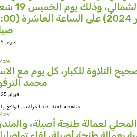
اليماني والساحل الشمالي، و
صبا
مارس 5, 2024
More
يح التلاوة للكبار، كل يوم مع الاس
محمد الترف
فبراير 25, 2024
مناهضة العنف ضد المرأة بين الواقع و ا
More
محلي لعمالة طنجة أصيلة، والمندو
ية بعمالة طنجة أصيلة، لقاء تواصليا