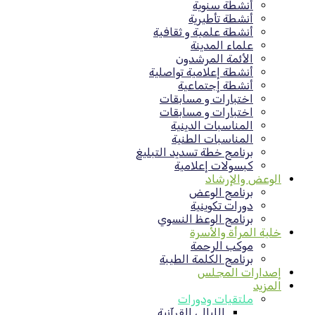
أنشطة سنوية
أنشطة تأطيرية
أنشطة علمية و ثقافية
علماء المدينة
الأئمة المرشدون
أنشطة إعلامية تواصلية
أنشطة إجتماعية
اختبارات و مسابقات
اختبارات و مسابقات
المناسبات الدينية
المناسبات الطنية
برنامج خطة تسديد التبليغ
كبسولات إعلامية
الوعض والإرشاد
برنامج الوعض
دورات تكوينية
برنامج الوعظ النسوي
خلية المرأة والأسرة
موكب الرحمة
برنامج الكلمة الطيبة
إصدارات المجلس
المزيد
ملتقيات ودورات
الليالي القرآنية