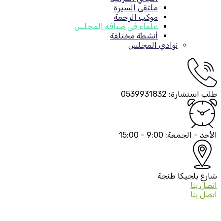
ملتقى السيرة
موكب الرحمة
علماء في ضيافة المجلس
أنشطة مختلفة
نوادي المجلس
طلب استشارة:
0539931832
الأحد - الجمعة:
9:00 - 15:00
شارع بلجيكا
طنجة
اتصل بنا
اتصل بنا