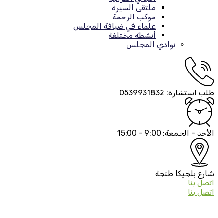
ملتقى السيرة
موكب الرحمة
علماء في ضيافة المجلس
أنشطة مختلفة
نوادي المجلس
طلب استشارة:
0539931832
الأحد - الجمعة:
9:00 - 15:00
شارع بلجيكا
طنجة
اتصل بنا
اتصل بنا