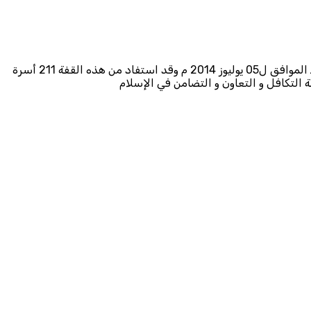
قام المجلس العلمي بطنجة بتوزيع قفة رمضان على المستفيدات و المستفيدين بمنطقة اثنين سيدي اليماني يوم الأحد 16 رمضان 1436 هـ الموافق ل05 يوليوز 2014 م وقد استفاد من هذه القفة 211 أسرة
لتكافل و التعاون و التضامن في الإسلام