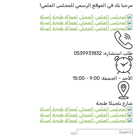
مرحبا بك في الموقع الرسمي
للمجلس العلمي!
طلب استشارة:
0539931832
الأحد - الجمعة:
9:00 - 15:00
شارع بلجيكا
طنجة