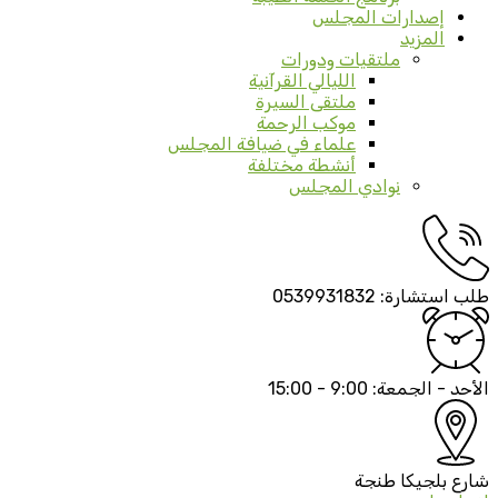
إصدارات المجلس
المزيد
ملتقيات ودورات
الليالي القرآنية
ملتقى السيرة
موكب الرحمة
علماء في ضيافة المجلس
أنشطة مختلفة
نوادي المجلس
طلب استشارة:
0539931832
الأحد - الجمعة:
9:00 - 15:00
شارع بلجيكا
طنجة