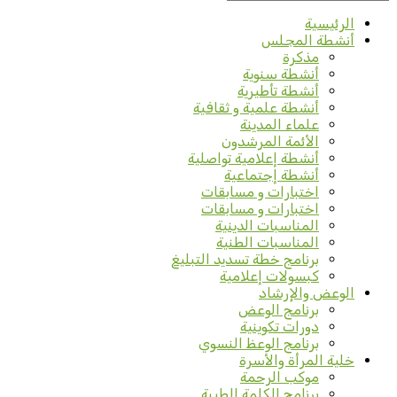
الرئيسية
أنشطة المجلس
مذكرة
أنشطة سنوية
أنشطة تأطيرية
أنشطة علمية و ثقافية
علماء المدينة
الأئمة المرشدون
أنشطة إعلامية تواصلية
أنشطة إجتماعية
اختبارات و مسابقات
اختبارات و مسابقات
المناسبات الدينية
المناسبات الطنية
برنامج خطة تسديد التبليغ
كبسولات إعلامية
الوعض والإرشاد
برنامج الوعض
دورات تكوينية
برنامج الوعظ النسوي
خلية المرأة والأسرة
موكب الرحمة
برنامج الكلمة الطيبة