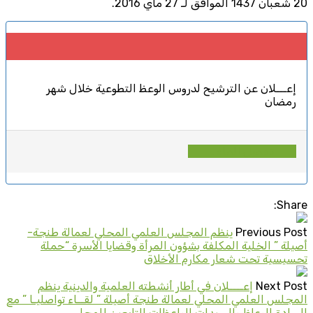
20 شعبان 1437 الموافق لـ 27 ماي 2016.
إعـــلان عن الترشيح لدروس الوعظ التطوعية خلال شهر
رمضان
تحميل الملف
Share:
Previous Post
ينظم المجلس العلمي المحلي لعمالة طنجة-
أصيلة ” الخلية المكلفة بشؤون المرأة وقضايا الأسرة “حملة
تحسيسية تحت شعار مكارم الأخلاق
Next Post
إعــــلان في أطار أنشطته العلمية والدينية ينظم
المجلس العلمي المحلي لعمالة طنجة أصيلة ” لقــاء تواصليـا ” مع
السادة الوعاظ والسيدات الواعظات التابعين للمجلس