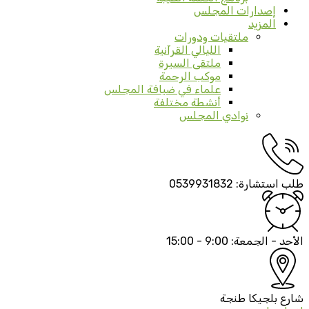
إصدارات المجلس
المزيد
ملتقيات ودورات
الليالي القرآنية
ملتقى السيرة
موكب الرحمة
علماء في ضيافة المجلس
أنشطة مختلفة
نوادي المجلس
طلب استشارة:
0539931832
الأحد - الجمعة:
9:00 - 15:00
شارع بلجيكا
طنجة