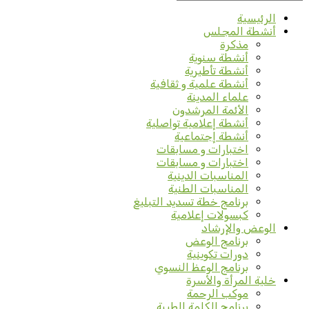
الرئيسية
أنشطة المجلس
مذكرة
أنشطة سنوية
أنشطة تأطيرية
أنشطة علمية و ثقافية
علماء المدينة
الأئمة المرشدون
أنشطة إعلامية تواصلية
أنشطة إجتماعية
اختبارات و مسابقات
اختبارات و مسابقات
المناسبات الدينية
المناسبات الطنية
برنامج خطة تسديد التبليغ
كبسولات إعلامية
الوعض والإرشاد
برنامج الوعض
دورات تكوينية
برنامج الوعظ النسوي
خلية المرأة والأسرة
موكب الرحمة
برنامج الكلمة الطيبة