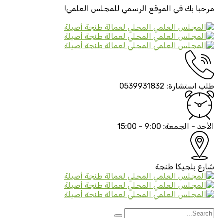
مرحبا بك في الموقع الرسمي
للمجلس العلمي!
طلب استشارة:
0539931832
الأحد - الجمعة:
9:00 - 15:00
شارع بلجيكا
طنجة