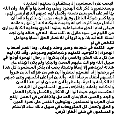
فيجب على المسلمين إذ يستقبلون سنتهم الجديدة
ويستحضرون ذكر تلك الهجرة ويقرءون أسبابها وآثارها، وأن الله
بها أتم على المومنين نعمته وأكمل لهم دينهم الذي ارتضى لهم ،
وبها كسر شوكة الباطل وفرق قوته، يجب أن يذكروا دائما أن
الباطل مهما كثرت أعوانه وقويت شوكته لابد أن تنهار دعائمه
فيبقى أمام الحق مغشيا عليه يملؤه الخزي وتعلوه الكآبة يتوارى
من القوم من سوء مانزل به، تلك سنة الله في خلقه ولن تجد
لسنة الله تبديلا، ويذكروا أن للانتصار الحق أسبابا وعوامل
تتلخص في تو
حيد الكلمة في شجاعة وصبر وجلد وإيمان، وما انتصر أصحاب
الهجرة، إلا لتوحيد كلمتهم وشجاعتهم وصبرهم، وقد كان لهم
من كل ذلك الفتح والنصر، وأن يذكروا أن رجال الهجرة أودوا في
سبيل الله وتوالت عليهم المحن والبلايا ولم يكن الإيداء على
شدته ليزيدهم إلا إيمانا وتثبيتا، يجب أن يذكر المسلمون كل هذا
ثم يرجعوا إلى أنفسهم لينظروا أين هم من هؤلاء الذين شروا
أنفسهم ابتغاء مرضاة الله، والذين أبوا على أنفسهم وعلى دينهم
إلا الكرامة والعزة، ولينظروا أين هم من أوامر هذا الدين
وأحكامه وآدابه وأخلاقه، سيرى المسلمون أن الآية قد
انعكست فيهم حيث آلوا إلى الاتكال والكسل وتركوا العمل
والجد والصبر، فبالإيمان الصادق والإخلاص في العمل ارتفع
شأن العرب والمسلمين، وبتوطين النفس على نصرة الدين
والحق وتحمل كل المكروهات في سبيل ذلك ساد الإسلام
والمسلمون في شتى أقطار الأرض.