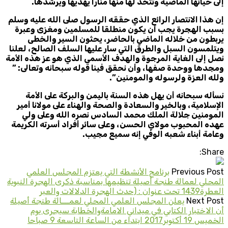
إلى حياتها الماضية وتتخذ لها منها منارا يهديها ويرشدها.
إن هذا الانتصار الرائع الذي حققه الرسول صلى الله عليه وسلم
بسبب الهجرة يجب أن يكون منطلقا للمسلمين ومغزى وعبرة
يربطون من خلاله الماضي بالحاضر، يحثون السير والخطى
ويتلمسون السبل والطرق التي سار عليها السلف الصالح، لعلنا
نصل إلى الغاية المرجوة والهدف الأسمى الذي هو عز هذه الأمة
ومجدها ووحدة صفها، وأن نحقق فينا قوله سبحانه وتعالى: ”
ولله العزة ولرسوله والمومنين”.
نسأله سبحانه أن يهل هذه السنة باليمن والبركة على الأمة
الإسلامية، وبالخير والسعادة والصحة والهناء على مولانا أمير
المومنين جلالة الملك محمد السادس نصره الله وعلى ولي
عهده المحبوب مولاي الحسن، وعلى سائر أفراد أسرته الكريمة
وعامة أبناء شعبه الوفي إنه سميع مجيب.
Share:
Previous Post
برنامج الأنشطة التي يعتزم المجلس العلمي
المحلي لعمالة طنجة أصيلة تنظيمها بمناسبة ذكرى الهجرة النبوية
العطرة1439 تحت عنوان : (حدث الهجرة الدلالات والعبر
Next Post
يعلن المجلس العلمي المحلي لعمـــالة طنجة أصيلة
أن الاختبار الكتابي في ميداني الامامةوالخطابة سيجرى يوم
الخميس 19 أكتوبر2017 ابتداء من الساعة التاسعة 9 صباحا