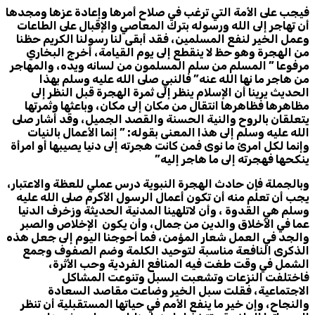
فيجب على الأمة التي ترغب في صلاح أمرها وإعادة عزها ومجدها
أن تهاجر إلى الله ورسوله بترك المعاصي والإقبال على الطاعات
وعمل الخير لنفع المسلمين، فقد أبقى لنا رسولنا الكريم حظنا
من الهجرة وهو حظ لا ينقطع إلى يوم القيامة، أخرج البخاري
مرفوعا ” المسلم من سلم المسلمون من لسانه ويده، والمهاجر
من هاجر ما نها الله عنه” فالنبي صلى الله عليه وسلم بهذا
الحديث يرينا أن الإسلام ينظر إلى ثمرة الهجرة قبل النظر إلى
مظاهرها فظاهرها انتقال من مكان إلى مكان، وباعثها وثمرتها
يتعلقان بالروح والنية الحسنة والقصد الجميل، وقد أشار صلى
الله عليه وسلم إلى هذا المعنى بقوله: ” إنما الأعمال بالنيات
وإنما لكل امرئ ما نوى فمن كانت هجرته إلى دنيا يصيبها أو امرأة
ينكحها فهجرته إلى ما هاجر إليه”
وبالجملة فإن حادث الهجرة النبوية درس عملي للعظة والاعتبار،
يجب أن تعلم منه أن تكون أعمال الرسول الأكرم صلى الله عليه
وسلم هي القدوة ، وأن لاتلهينا المدنية الحديثة وزخرف الدنيا
عما في الأخلاق والدين من جمال، وأن يكون الإخلاص والصبر
والجد في العمل شعار المؤمن، فما أحوجنا اليوم إلى جعل هذه
الذكرى النافعة مناسبة لتوحيد الكلمة وضم الصفوف وجمع
الشمل في وقت طغت فيه المنافع الفردية وحب الأثرة،
فاختلفت النزعات وتشعبت السبل وتنوعت المشاكل
الاجتماعية، فقلت سبل الخير وضاعت مقاصد السعادة
والنجاح، وإن خير ما ينفع الأمم في حياتها المستقبلية أن تنظر