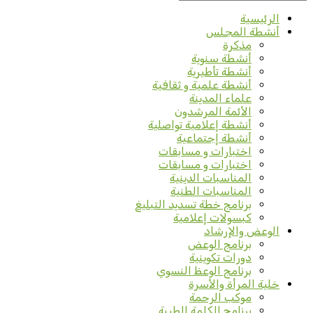
الرئيسية
أنشطة المجلس
مذكرة
أنشطة سنوية
أنشطة تأطيرية
أنشطة علمية و ثقافية
علماء المدينة
الأئمة المرشدون
أنشطة إعلامية تواصلية
أنشطة إجتماعية
اختبارات و مسابقات
اختبارات و مسابقات
المناسبات الدينية
المناسبات الطنية
برنامج خطة تسديد التبليغ
كبسولات إعلامية
الوعض والإرشاد
برنامج الوعض
دورات تكوينية
برنامج الوعظ النسوي
خلية المرأة والأسرة
موكب الرحمة
برنامج الكلمة الطيبة