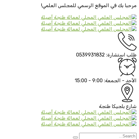
مرحبا بك في الموقع الرسمي
للمجلس العلمي!
طلب استشارة:
0539931832
الأحد - الجمعة:
9:00 - 15:00
شارع بلجيكا
طنجة