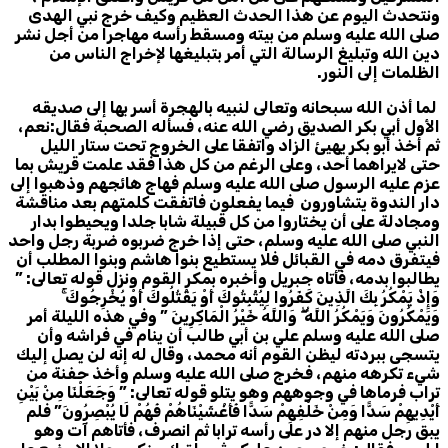
ونتحدث اليوم عن هذا الحدث العظيم وكيف خرج نبي الهدى
صلى الله عليه وسلم من بيته ومسقط رأسه مهاجرا من أجل نشر
دين الله وتبليغ الرسالة التي أمر بتبليغها لإخراج الناس من
الظلمات إلى النور.
لما أذن الله سبحانه وتعالى لنبيه بالهجرة أسر بها إلى صديقه
الأول أبي بكر الصديق رضي الله عنه، فسأله الصحبة فقال:نعم،
ثم أخذ أبو بكر يهيئ الزاد واتفقا على الخروج تحت ستار الليل
حتى لايراهما أحد، وعلى الرغم من كل هذا فقد علمت قريش بما
عزم عليه الرسول صلى الله عليه وسلم فهاج هائجهم وذهبوا إلى
دار الندوة يتشاورون فيما يفعلون فاتفقت كلمتهم بعد مناقشة
ومجادلة على أن يختاروا من كل قبيلة شابا جلدا ويحيطوا بدار
النبي صلى الله عليه وسلم، حتى إذا خرج ضربوه ضربة رجل واحد
فيتفرق دمه في القبائل فلا يستطيع بنوا هاشم وبنوا المطلب أن
يطالبوا بدمه، فأتاه جبريل وأخبره بمكر القوم ونزل قوله تعالى: ”
وَإِذْ يَمْكُرُ بِكَ الَّذِينَ كَفَرُوا لِيُثْبِتُوكَ أَوْ يَقْتُلُوكَ أَوْ يُخْرِجُوكَ ۚ
وَيَمْكُرُونَ وَيَمْكُرُ اللَّهُ ۖ وَاللَّهُ خَيْرُ الْمَاكِرِينَ ” وفي هذه الليلة أمر
صلى الله عليه وسلم علي بن أبي طالب أن ينام في فراشه وأن
يتسجى ببردته ليظن القوم أنه محمد، وقال له إنه لن يصل إليك
شيء تكرهه منهم، فخرج صلى الله عليه وسلم وأخذ حفنة من
تراب فرماها في وجوههم وهو يتلو قوله تعالى: ” وَجَعَلْنَا مِنْ بَيْنِ
أَيْدِيهِمْ سَدًّا وَمِنْ خَلْفِهِمْ سَدًّا فَأَغْشَيْنَاهُمْ فَهُمْ لَا يُبْصِرُونَ” فلم
يبق رجل منهم إلا در على رأسه ترابا ثم انصرف، فأتاهم آت وهو