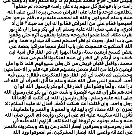
إبليس فقال: خرج محمد عليكم ثم ما ترك منكم رجلا إلا وضع على
رأسه ترابا، فوضع كل منهم يده على رأسه فوجده، ثم جعلوا
يتطلعون فوجدوا عليا على الفراش مسجى ببرد النبي صلى الله
عليه وسلم فيقولون والله إنه لمحمد عليه برده، فلم يبرحوا حتى
أصبحوا فقام علي من الفراش فقالوا له أين صاحبك؟ قال لا
أدري، وذهب صلى الله عليه وسلم إلى أبي بكر وسار إلى غار ثور
بقرب مكة، فلما علموا بخروجه جعلوا يقتفون أثره حتى وقفوا
على باب الغار، بحيث لو نظر أحدهم تحت قدميه لرءاهما، وأمر
الله العنكبوت فنسجت على باب الغار نسجا متراكبا بعضه على
بعض كنسج أربعين سنة، ولما انتهوا إلى فم الغار قال أمية ابن
خلف: وما أربكم إلى الغار إن عليه لعنكبوتا أقدم من ميلاد
محمد، وأقبل فتيان قريش من كل بطن بسيوفهم فلما كانوا على
أربعين ذراعا من الغار تعجل بعضهم فنظر فيه فلم ير إلا حمامتين
وحشيتين قد باضتا في فم الغار مع العنكبوت، فقال: ليس فيه
أحد، فسمع النبي صلى الله عليه وسلم ما قال: فعرف أن الله قد
درأ عنه ، ولما وقفوا على الغار قال أبو بكر يارسول الله لو أن
أحدهم نظر إلى قدميه لأبصرنا واشتد حزن أبي بكر على رسول الله
صلى الله عليه وسلم ، وقال يارسول الله: إن قتلت أنا فإنما أنا
رجل واحد، وإن قتلت أنت هلكت الأمة، فقال له عليه السلام: لا
تحزن إن الله معنا، أي بالهداية والمعونة والنصر والطمأنينة،
فأنزل الله سكينته عليه أي على أبي بكر، وأيده أي النبي صلى الله
عليه وسلم بجنود لم تروها أي الملائكة، أنزلهم الله عليه في
الغار يحرسونه ويصرفون أبصار الكفار عن رؤيته ويبشرونه بالنصر
على أعدائه وأعمى الله أبصار المشركين، ثم انصرفوا ورد الله