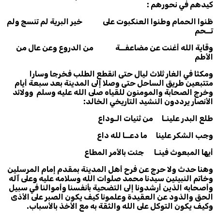
كيدهم في نحورهم :
ظنوا الحمام وطنوا العنكبوت على خير البرية لم تنسج ولم
تــحم
وقاية الله أغنت عن مضاعفــة من الدروع وعن عال من
الأطم
ومكثا في الغار ثلاث ليال حتى انقطع الطلب فخرجا وسارا
متتبعين طريق الساحل حتى وصلا إلى المدينة بعد سبعة أيام
وخرج الصحابة والمومنون للقياه صلى الله عليه وسلم وولائد
الأنصار يرددون النشيد التاريخي الخالد:
طلع البدر علينـا من ثنيات الـوداع
وجب الشكر علينا ما دعــا لله داع
أيها المبعوث فينـا جئت بالأمر المطاع
وهنا حدث ولا حرج عن فرح أهل المدينة بمقدم إمام المرسلين
وخاتم النبيئين سيدنا محمد صلوات الله وسلامه عليه وعلى آله
وأصحابه الذين أرشدونا إلى التضحية بأنفسنا وأموالنا في سبيل
الحق والذود عن العقيدة وعلمونا كيف يكون الصبر على الأذى
وكيف يكون التوكل على الله والثقة به مع الأخذ بالأسباب.