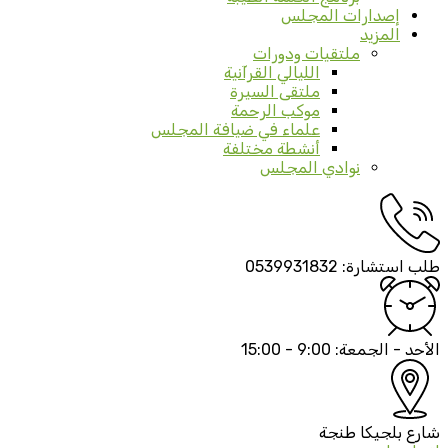
إصدارات المجلس
المزيد
ملتقيات ودورات
الليالي القرآنية
ملتقى السيرة
موكب الرحمة
علماء في ضيافة المجلس
أنشطة مختلفة
نوادي المجلس
طلب استشارة:
0539931832
الأحد - الجمعة:
9:00 - 15:00
شارع بلجيكا
طنجة