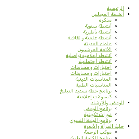
الرئيسية
أنشطة المجلس
مذكرة
أنشطة سنوية
أنشطة تأطيرية
أنشطة علمية و ثقافية
علماء المدينة
الأئمة المرشدون
أنشطة إعلامية تواصلية
أنشطة إجتماعية
اختبارات و مسابقات
اختبارات و مسابقات
المناسبات الدينية
المناسبات الطنية
برنامج خطة تسديد التبليغ
كبسولات إعلامية
الوعض والإرشاد
برنامج الوعض
دورات تكوينية
برنامج الوعظ النسوي
خلية المرأة والأسرة
موكب الرحمة
برنامج الكلمة الطيبة