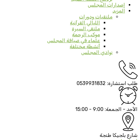
إصدارات المجلس
المزيد
ملتقيات ودورات
الليالي القرآنية
ملتقى السيرة
موكب الرحمة
علماء في ضيافة المجلس
أنشطة مختلفة
نوادي المجلس
طلب استشارة:
0539931832
الأحد - الجمعة:
9:00 - 15:00
شارع بلجيكا
طنجة