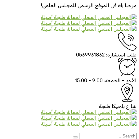
مرحبا بك في الموقع الرسمي
للمجلس العلمي!
طلب استشارة:
0539931832
الأحد - الجمعة:
9:00 - 15:00
شارع بلجيكا
طنجة