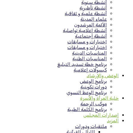
أنشطة سنوية
أنشطة تأطيرية
أنشطة علمية و ثقافية
علماء المدينة
الأئمة المرشدون
أنشطة إعلامية تواصلية
أنشطة إجتماعية
اختبارات و مسابقات
اختبارات و مسابقات
المناسبات الدينية
المناسبات الطنية
برنامج خطة تسديد التبليغ
كبسولات إعلامية
الوعض والإرشاد
برنامج الوعض
دورات تكوينية
برنامج الوعظ النسوي
خلية المرأة والأسرة
موكب الرحمة
برنامج الكلمة الطيبة
إصدارات المجلس
المزيد
ملتقيات ودورات
الليالي القرآنية