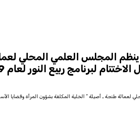
 ينظم المجلس العلمي المحلي لعمال
ختتام لبرنامج ربيع النور لعام 1439
عمالة طنجة ـ أصيلة ” الخلية المكلفة بشؤون المرأة وقضايا الأسرة” حف