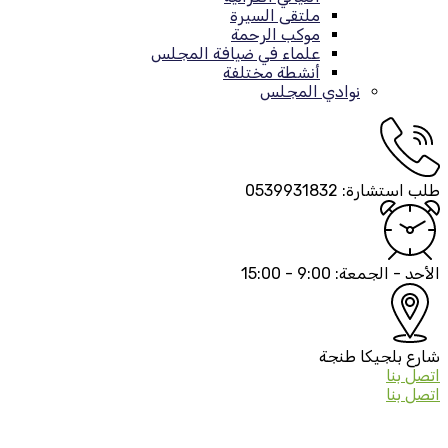
ملتقى السيرة
موكب الرحمة
علماء في ضيافة المجلس
أنشطة مختلفة
نوادي المجلس
طلب استشارة:
0539931832
الأحد - الجمعة:
9:00 - 15:00
شارع بلجيكا
طنجة
اتصل بنا
اتصل بنا