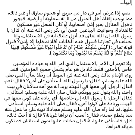
إليها…..
نعم، إذا عرض أمر في دار من حريق أو هجوم سارق أو غير ذلك،
مما يوجب إنقاذ أهل المنزل من نازلة سماوية أو أرضية، فيجوز
دخول المنازل بغير إذن أصحابها، أو كان المحل غير مسكون
كالفنادق وحوانيت البياعين، فعن أبي بكر رضي الله عنه أن قال: يا
رسول الله، إن الله تعالى قد أنزل عليك آية في الاستئذان، وإنا
نختلف في تجارتنا فننزل هذه الخانات أفلا ندخلها إلا بإذن؟ فنزل
قوله تعالى: ﴿ لَّيْسَ عَلَيْكُمْ جُنَاحٌ أَن تَدْخُلُوا بُيُوتًا غَيْرَ مَسْكُونَةٍ فِيهَا
مَتَاعٌ لَّكُمْ ۚ وَاللَّهُ يَعْلَمُ مَا تُبْدُونَ وَمَا تَكْتُمُونَ ﴾.
ولا تفهم أن الأمر بالاستئذان الذي أمر الله به عباده المؤمنين
خاص بالأجنبي فقط، كلا بل هو عام يشمل جميع المؤمنين، فقد
روى الإمام مالك رضي الله عنه في الموطأ أن رجلا سأل النبي صلى
الله عليه وسلم، فقال: يا رسول الله، أستأذن على أمي؟ فقال: نعم،
فقال الرجل: إني معها في البيت، يريد أنه مع أمه ساكنان في بيت
واحد، والله يقول غير بيوتكم، فقال صلى الله عليه وسلم: استأذن،
فقال الرجل: يا رسول الله إني خادمها، أي زيادة على كوني معها في
البيت، وزيادة على كونها أمي، فقال صلى الله عليه وسلم: استأذن
عليها، ثم لما رآه صلى الله عليه وسلم مجادلا نبهه على ما غفل عنه
مما يقطع حجته، فقال: أتحب أن تراها عُريانة؟ قال: لا أحبّ ذلك،
قال: فاستأذن عليها، لأنك إن دخلت عليها بدون استئذان قد تكون
عريانة فتراها.