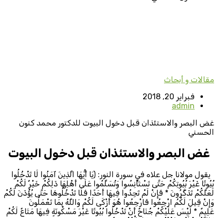
مقالات و أبحاث
فبراير 20, 2018
admin
غض البصر والاستئذان قبل دخول البيوت للدكتور محمد كنون
الحسني
غض البصر والاستئذان قبل دخول البيوت
يقول مولانا جل علاه في سورة النور: ﴿يَا أَيُّهَا الَّذِينَ آمَنُوا لَا تَدْخُلُوا
بُيُوتًا غَيْرَ بُيُوتِكُمْ حَتَّى تَسْتَأْنِسُوا وَتُسَلِّمُوا عَلَى أَهْلِهَا ذَلِكُمْ خَيْرٌ لَكُمْ
لَعَلَّكُمْ تَذَكَّرُونَ * فَإِنْ لَمْ تَجِدُوا فِيهَا أَحَدًا فَلَا تَدْخُلُوهَا حَتَّى يُؤْذَنَ لَكُمْ
وَإِنْ قِيلَ لَكُمُ ارْجِعُوا فَارْجِعُوا هُوَ أَزْكَى لَكُمْ وَاللَّهُ بِمَا تَعْمَلُونَ
عَلِيمٌ * لَيْسَ عَلَيْكُمْ جُنَاحٌ أَنْ تَدْخُلُوا بُيُوتًا غَيْرَ مَسْكُونَةٍ فِيهَا مَتَاعٌ لَكُمْ