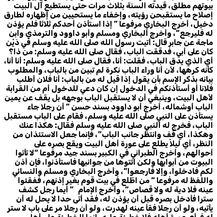
بيوتهم مطلق، قيدته السنة بثلاث مرات حتى يستطيع آل البيت
إصلاح ما يستقبحن رؤيته، وإخفاء ما يستحيين من إظهاره لطارق
دخيل، أخرج البخاري مرفوعا ” إذا استأذن أحدكم ثلاثا فلم يؤذن
له فليرجع”، وأخرج البخاري ومسلم وأبو داوود والترمذي وابن
ماجة عن جابر قال: أتيت رسول الله صلى الله عليه وسلم في دَيْن
كان على أبي، فدققت الباب، فقال صلى الله عليه وسلم: من ذا؟
أي الذي يدق الباب، فقلت: أنا، فقال صلى الله عليه وسلم: أنا أنا،
كأنه كرهها، لأن أنا وراء الباب نكرة لم تبين من بالباب، والمطلوب
بيانه بذكر الإسم بأن يقول إذا قيل له من بالباب: أنا فلان أطلب
فلانا أو أستأذنكم في الدخول إن كان دعي للدخول أم من القرابة
لأهل البيت، وينبغي أن لا يستقبل الباب بوجهه بل يقف عن يمين
الباب أوشماله، أخرج أبو داوود بسند حسن ” أن رجلا جاء
يستأذن على النبي صلى الله عليه وسلم، فقام على الباب مستقبل
الباب، فخرج له النبي صلى الله عليه وسلم فقال: هكذا عنك
وهكذا، أي قف وانتظر جانب الباب”، فإنما جعل الاستئذان من
النظر، أي ليلاّ يطلع على عورة أهل البيت ويقع بصره على
أحوالهم، وأخرج الطبراني في الكبير بسند جيد مرفوعا “لا تأتوا
البيوت من أبوابها ولكن ائتوها من جوانبها فاستأذنوا، فإن أذن
لكم فادخلوا، وإلا فارجعوا”، وأخرج البخاري ومسلم والنسائي
واللفظ له مرفوعا ” من اطّلع في بيت قوم بغير إذنهم، ففقئوا
عينه فلا دية له ولا قصاص”، وأخرج الإمام ” أيما رجل كشف
سترا فأدخل بصره قبل أن يؤذن له، فقد أتى حدا لا يحل له أن
يأتيه، ولو أن رجلا فقأ عينه لهدرت، ولو أن رجلا مر على باب لا ستر