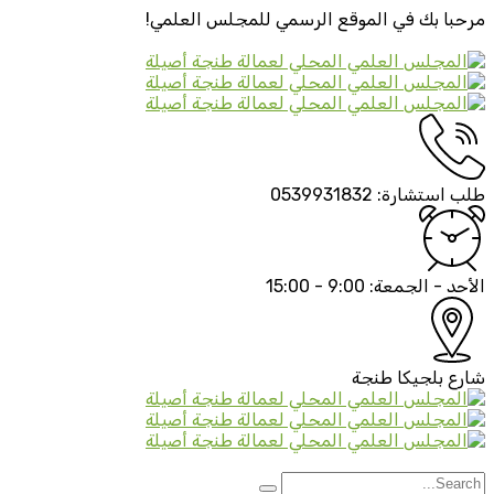
مرحبا بك في الموقع الرسمي
للمجلس العلمي!
طلب استشارة:
0539931832
الأحد - الجمعة:
9:00 - 15:00
شارع بلجيكا
طنجة