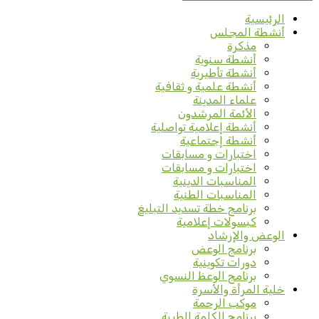
الرئيسية
أنشطة المجلس
مذكرة
أنشطة سنوية
أنشطة تأطيرية
أنشطة علمية و ثقافية
علماء المدينة
الأئمة المرشدون
أنشطة إعلامية تواصلية
أنشطة إجتماعية
اختبارات و مسابقات
اختبارات و مسابقات
المناسبات الدينية
المناسبات الطنية
برنامج خطة تسديد التبليغ
كبسولات إعلامية
الوعض والإرشاد
برنامج الوعض
دورات تكوينية
برنامج الوعظ النسوي
خلية المرأة والأسرة
موكب الرحمة
برنامج الكلمة الطيبة