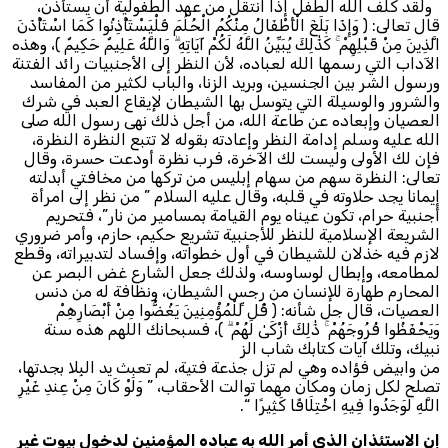
ولقد كلف الله الطفل إذا انتقل من عهد الطفولية أن يستأذن،
قال تعالى: ﴿ وَإِذَا بَلَغَ الْأَطْفَالُ مِنْكُمُ الْحُلُمَ فَلْيَسْتَأْذِنُوا كَمَا اسْتَأْذَنَ
الَّذِينَ مِنْ قَبْلِهِمْ ۚ كَذَٰلِكَ يُبَيِّنُ اللَّهُ لَكُمْ آيَاتِهِ ۗ وَاللَّهُ عَلِيمٌ حَكِيمٌ ﴾، وهذه
الآداب التي رسمها الله لعباده، لأن النظر إلى الأجنبيات رائد الفتنة
ورسول الشر بين الجنسين، وبريد الزنا، والباب لكثير من المفاسد
والشرور والوسيلة التي يتوسل بها الشيطان لإيقاع العبد في شرك
العصيان وإبعاده عن طاعة الله، من أجل ذلك نهى رسول الله صلى
الله عليه وسلم إدامة النظر وإعادته بقوله لا تتبع النظرة النظرة،
فإن لك الأولى وليست لك الآخرة، فرب نظرة أودعت حسرة، وقال
تعالى: النظرة سهم من سهام إبليس من تركها من مخافتي أبدلته
إيمانا يجد حلاوته في قلبه، وقال عليه السلام ” من نظر إلى امرأة
أجنبية حرام، تكون عيناه يوم القيامة بمسامير من نار”، فتحريم
الشريعة الإسلامية للنظر للأجنبية تشريع حكيم، حازم، وأمر ضروري
لازم فيه خذلان للشيطان في أول خطواته، وإفساد لتدبيراته، وقطع
لمطامعه، وإبطال لوساوسه، ولذلك جعل الشارع غض البصر عن
المحارم طهارة للإنسان من رجس الشيطان، ونظافة له من دنس
العصيات، قال جل شأنه: ﴿ قُل لِّلْمُؤْمِنِينَ يَغُضُّوا مِنْ أَبْصَارِهِمْ
وَيَحْفَظُوا فُرُوجَهُمْ ۚ ذَٰلِكَ أَزْكَىٰ لَهُمْ ۗ ﴾، فسبحانك اللهم هذه سنة
نبيك، وتلك آيات كتابك شاب الز
من وابيض فؤاده وهي لم تزل جذعة فتية، لم تعبث يد البِلا بجدتها،
تصلح لكل زمان ومكان مهما توالت الأحقاب، ” وَلَوْ كَانَ مِنْ عِندِ غَيْرِ
اللَّهِ لَوَجَدُوا فِيهِ اخْتِلَافًا كَثِيرًا “.
إن الاستئذان الذي أمر الله به عباده المؤمنين لدخول بيوت غير