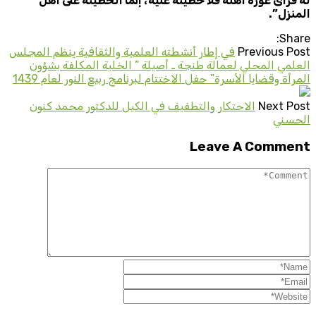
له فرأى عورة أهله فلا خطيئة عليه، إنما الخطيئة على أهل
المنزل”.
Share:
Previous Post
في إطار أنشطته العلمية والثقافية ينظم المجلس
العلمي المحلي لعمالة طنجة ـ أصيلة ” الخلية المكلفة بشؤون
المرأة وقضايا الأسرة” حفل الاختتام لبرنامج ربيع النور لعام 1439
Next Post
الاحتكار والتطفيف في الكيل للدكتور محمد كنون
الحسني
Leave A Comment