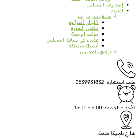
إصدارات المجلس
المزيد
ملتقيات ودورات
الليالي القرآنية
ملتقى السيرة
موكب الرحمة
علماء في ضيافة المجلس
أنشطة مختلفة
نوادي المجلس
طلب استشارة:
0539931832
الأحد - الجمعة:
9:00 - 15:00
شارع بلجيكا
طنجة