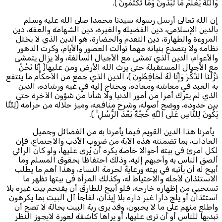
وَاللَّهُ يَعْلَمُ مَا تُبْدُونَ وَمَا تَكْتُمُونَ ﴾.
إن الله تعالى أرسل رسوله سيدنا محمدا صلى الله عليه وسلم
بالدين الإسلامي، دين الفضيلة والغيرة، دين الشهامة والعفة، دين
المروءة والطهارة، دين التقدم والحضارة، هو الدين الذي لا يختل
نظامه ولا يتصدع بنيانه مهما توالت العصور والأيام، وكرت الدهور
والأعوام، الدين الذي تمشى مع الأجيال السالفة، ولا يزال يتمشى
مع الأجيال المستقبلة حتى يرث الله الأرض ومن عليها﴿ إِنَّا نَحْنُ
نَزَّلْنَا الذِّكْرَ وَإِنَّا لَهُ لَحَافِظُونَ ﴾، الدين الذي جمع من الأحكام ما ينتفع
به العبد في معاشه ومعاده، ويحتاج إليه في غيه ورشاده، الدين
الذي لم يترك أمرا من أمور الدنيا ولا شأنا من شؤون الآخرة حتى
بين حدوده، ووضح أصوله، وشرح منافعه، وميز حلاله من حرامه ﴿لِئَلَّا
يَكُونَ لِلنَّاسِ عَلَى اللَّهِ حُجَّةٌ بَعْدَ الرُّسُلِ ۚ ﴾.
يأمرنا هذا الدين القويم فيما يأمرنا به من الفضائل وجميل
العادات، بما تضمنته هذه الآية من ضروب الأدب والاجتماع، فإن
لكل امرئ في بيته أحوالا خاصة يكره أن يُرى عليها، ولو كان الرائي
ألصق الناس به وأحبهم إليه، وذلك احتفاظا بحقوق المسلم وما
أبيح له أن يأتيه في بيته ورعايةً لحرمة النساء، وهذا أهم ما يطلب
الاستئذان لأجله والاحتياط له، وكذلك المرأة في بيتها تظهر ما
تستحيي من إظهاره خارجه، فلو أبيح للطارق أن يقتحم بيت غيره بلا
استئذان أو يلج دارا غير داره بلا إيذان، لفاجأ آل البيت بما يكرهون
واطلع منهم على ما لا يحبون، وقد يرى ربة البيت بحالة لا تصح أن
تبديها للناس أو أن ترى عليها، أو يراها كاشفة لعورة لايجوز النظر