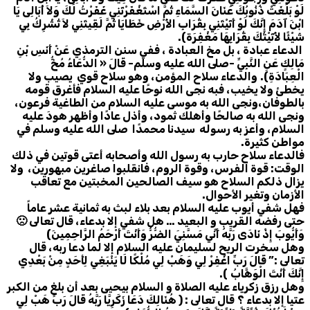
لَوْ بَلَغَتْ ذُنُوبُكَ عَنَانَ السَّمَاءِ ثُمَّ اسْتَغْفَرْتَنِي غَفَرْتُ لَكَ وَلاَ أُبَالِى يَا
ابْنَ آدَمَ إِنَّكَ لَوْ أَتَيْتَنِي بِقُرَابِ الأَرْضِ خَطَايَا ثُمَّ لَقِيتَنِي لاَ تُشْرِكُ بِي
شَيْئًا لأَتَيْتُكَ بِقُرَابِهَا مَغْفِرَة).
الدعاء عبادة ، بل مخ العبادة ، ففي سنن الترمذي
عَنْ أَنَسِ بْنِ
مَالِكٍ عَنِ النَّبِيِّ -صلى الله عليه وسلم- قَالَ « الدُّعَاءُ مُخُّ
الْعِبَادَةِ)
.
والدعاء سلاح المؤمن، وهو سلاح قوي يصيب ولا
يخطئ ولا يخيب، فبه نجى الله نوحًا عليه السلام فأغرق قومه
بالطوفان،ونجى الله به موسى عليه السلام من الطاغية فرعون،
ونجى الله به صالحًا وأهلك ثمود، وأذل عادًا وأظهر هودَ عليه
السلام، وأعز به رسوله سيدنا محمدًا صلى الله عليه وسلم في
مواطن كثيرة
.
فالدعاء سلاح حارب به رسول الله وأصحابه أعتى قوتين في ذلك
الوقت: قوة الفرس، وقوة الروم، فانقلبوا صاغرين مبهورين، ولا
يزال ذلكم السلاح هو سيف الصالحين المخبتين مع تعاقب
الأزمان وتغير الأحوال
.
فهل شفي أيوب عليه السلام بعد بلاء لبث به ثمانية عشر عاماً
حتى رفضه القريب و البعيد … هل شفي إلا بدعاء
،
قال تعالى 🙁
وَأَيُّوبَ إِذْ نَادَى رَبَّهُ أَنِّي مَسَّنِيَ الضُّرُّ وَأَنْتَ أَرْحَمُ الرَّاحِمِينَ)
وهل سخرت الريح لسليمان عليه السلام إلا لما دعا ربه، قال
تعالى :” قَالَ رَبِّ اغْفِرْ لِي وَهَبْ لِي مُلْكًا لَا يَنْبَغِي لِأَحَدٍ مِنْ بَعْدِي
إِنَّكَ أَنْتَ الْوَهَّابُ
).
وهل رزق زكرياء عليه الصلاة و السلام بيحيى بعد أن بلغ من الكبر
عتيا إلا بدعاء ؟
قال تعالى : ( هُنَالِكَ دَعَا زَكَرِيَّا رَبَّهُ قَالَ رَبِّ هَبْ لِي