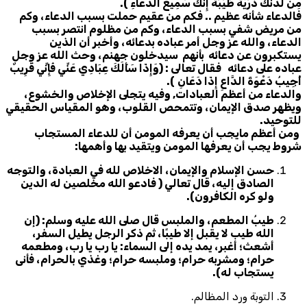
مِنْ لَدُنْكَ ذُرِّيَّةً طَيِّبَةً إِنَّكَ سَمِيعُ الدُّعَاءِ
).
فالدعاء شأنه عظيم .. فكم من عقيم حملت بسبب الدعاء، وكم
من مريض شفي بسبب الدعاء، وكم من مظلوم انتصر بسبب
الدعاء
، والله عز وجل أمر عباده بدعائه، وأخبر أن الذين
يستكبرون عن دعائه بأنهم سيدخلون جهنم، وحث الله عز وجل
عباده على دعائه فقال تعالى
:
(وَإِذَا سَأَلَكَ عِبَادِي عَنِّي فَإِنِّي قَرِيبٌ
أُجِيبُ دَعْوَةَ الدَّاعِ إِذَا دَعَانِ
).
والدعاء من أعظم العبادات, وفيه يتجلى الإخلاص والخشوع،
ويظهر صدق الإيمان، وتتمحص القلوب، وهو المقياس الحقيقي
للتوحيد.
و
من أعظم مايجب أن يعرفه المومن أن للدعاء المستجاب
شروط يجب أن يعرفها المومن ويتقيد بها وأهمها:
حسن الإسلام والإيمان، الاخلاص لله في العبادة، والتوجه
الصادق إليه، قال تعالي ( فادعو الله مخلصين له الدين
ولو كره الكافرون).
طيبُ المطعم، والملبس قال صلى الله عليه وسلم: (إن
الله طيب لا يقبل إلا طيبًا، ثم ذكر الرجل يطيل السفر،
أشعث؛ أغبر، يمد يده إلى السماء: يا رب يا رب، ومطعمه
حرام؛ ومشربه حرام؛ وملبسه حرام؛ وغذي بالحرام، فأنى
يستجاب له).
التوبة ورد المظالم.