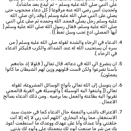
علي النبي صلي الله عليه وسلم – ثم ليدع بعد ماشاء)،
ولحديث أنس رضي الله عنه مرفوعا ( كل دعاء محجوب حتى
يصلي على النبي صلي الله عليه وسلم ).وقد راي صلي الله
عليه وسلم رجل يصلي فمجد الله وحمده ثم صلى علي النبي
صلي الله عليه وسلم، فقال رسول الله صلي الله عليه وسلم (
أيها المصلي ادع تجب وسل تعط )) .
الدعاء في الرخاء والشدة لقوله صلي الله عليه وسلم ( من
سره أن يستجيب الله له عند الشدائد والكرب فليكثر الدعاء
في الرخاء ).
ان يتضرع الي الله في دعائه، قال تعالي ( فلولا إذ جاءهم
بأسنا تضرعوا ولكن قست قلوبهم وزين لهم الشيطان ما كانوا
يعملون).
ان يتوسل إلى الله تعالي بأنواع الوسائل المشروعة، لقوله
تعالي (( وابتغوا اليه الوسيلة ) والوسيلة هي القربة فالمعني
تقربوا اليه بطاعته والعمل بما يرضيه . ومن ذلك الدعاء بصالح
الاعمال .
الاعتراف بالذنب والنعمة حال الدعاء كما في حديث سيد
الاستغفار، مما رواه البخاري “اللهم أنت ربي لا إله إلا أنت
خلقتني وأنا عبدك وأنا على عهدك ووعدك ما استطعت أعوذ
بك من شر ما صنعت أبوء لك بنعمتك علي وأبوء لك بذنبي