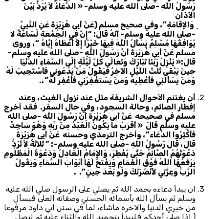
رَسُولُ اللَّهِ -صلى الله عليه وسلم- « الدُّعَاءُ لاَ يُرَدُّ بَيْنَ
الأَذَان
ِ وَالإِقَامَةِ”، وفي صحيح مسلم (عَنْ أَبِى هُرَيْرَةَ عَنِ النَّبِيِّ
-صلى الله عليه وسلم- أَنَّهُ قَالَ: “إِنَّ فِي الْجُمُعَةِ لَسَاعَةً لا
يُوَافِقُهَا مُسْلِمٌ يَسْأَلُ اللَّهَ فِيهَا خَيْرًا إِلاَّ أَعْطَاهُ إِيَّاهُ
“، وروى
مسلم عَنْ أَبِى هُرَيْرَةَ أَنَّ رَسُولَ اللَّهِ -صلى الله عليه وسلم-
قَالَ:« يَنْزِلُ رَبُّنَا تَبَارَكَ وَتَعَالَى كُلَّ لَيْلَةٍ إِلَى السَّمَاءِ الدُّنْيَا
حِينَ يَبْقَى ثُلُثُ اللَّيْلِ الآخِرُ فَيَقُولُ مَنْ يَدْعُونِي فَأَسْتَجِيبَ لَهُ
وَمَنْ يَسْأَلُنِي فَأُعْطِيَهُ وَمَنْ يَسْتَغْفِرُنِي فَأَغْفِرَ لَهُ”،
.
أن يغتنم الأحوال الشريفة مثل عند نزول الغيث، وعند
إفطار الصائم، وحالة السجود، وفي حال السفر. فقد أخرج
مسلم في صحيحه عَنْ أَبِى هُرَيْرَةَ أَنَّ رَسُولَ اللَّهِ -صلى الله
عليه وسلم قَالَ « أَقْرَبُ مَا يَكُونُ الْعَبْدُ مِنْ رَبِّهِ وَهُوَ سَاجِدٌ
فَأَكْثِرُوا الدُّعَاء”، وأخرج الترمذي وحسنه عَنْ أَبِى هُرَيْرَةَ
قَالَ، قَالَ رَسُولُ اللَّهِ -صلى الله عليه وسلم
–
: ” ثَلاَثَةٌ لاَ تُرَدُّ
دَعْوَتُهُمُ الصَّائِمُ حَتَّى يُفْطِرَ، وَالإِمَامُ الْعَادِلُ وَدَعْوَةُ الْمَظْلُومِ
يَرْفَعُهَا اللَّهُ فَوْقَ الْغَمَامِ وَيَفْتَحُ لَهَا أَبْوَابَ السَّمَاءِ وَيَقُولُ
الرَّبُّ وَعِزَّتِي لأَنْصُرَنَّكَ وَلَوْ بَعْدَ حِينٍ”
. .
ان يبدأ دعاءه بحمد الله ثم يصلي على الرسول صلي الله عليه
وسلم ثم يسأل الله بأسمائه الحسني وصفاته العلى فيسأل
من خيري الدنيا والاخرة ماشاء، لما في سنن ابي داود مرفوعا
( إذا صلى أحدكم فليبدأ بتحميد الله والثناء عليه ثم ليصل