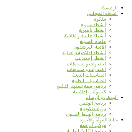
الرئيسية
أنشطة المجلس
مذكرة
أنشطة سنوية
أنشطة تأطيرية
أنشطة علمية و ثقافية
علماء المدينة
الأئمة المرشدون
أنشطة إعلامية تواصلية
أنشطة إجتماعية
اختبارات و مسابقات
اختبارات و مسابقات
المناسبات الدينية
المناسبات الطنية
برنامج خطة تسديد التبليغ
كبسولات إعلامية
الوعض والإرشاد
برنامج الوعض
دورات تكوينية
برنامج الوعظ النسوي
خلية المرأة والأسرة
موكب الرحمة
برنامج الكلمة الطيبة