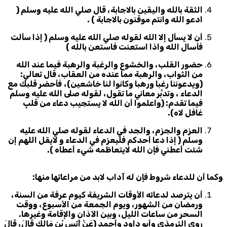
الثقة بالله واليقين بالاجابة، قال صلي الله عليه وسلم (
ادعو الله وانتم موقنون بالاجابة ) .
أن لا يسأل إلا الله لقوله صلي الله عليه وسلم ( إذا سألت
فأسال الله واذا استعنت فاستعن بالله )
حضور القلب، والخشوع والرغبة والرهبة فيما عند الله
من الثواب، والرهبة مما عنده من العقاب، قال تعالي:
(ويدعوننا رغبا ورهبا وكانوا لنا خاشعين)،
فأحضر قلبك مع
الدعاء ، وتدبَّر معاني ما تقول، لقوله صلى الله عليه وسلم
فيما تقدم: (واعلموا أن الله لا يستجيب دعاء من قلبٍ
غافل لاه)
.
العزم والجزم، والجد في الدعاء لقوله صلي الله عليه
وسلم ( إذا دعا أحدكم فليعزم في الدعاء و لايقل اللهم إن
شئت أعطني فإن الله لايتعاظمه شيء أعطاه ).
وكما أن للدعاء شروط فإن له آداب لابد من مراعاتها منها:
أن يترصد لدعائه الأوقات الشريفة كيوم عرفة من السنة،
ورمضان من الشهور، ويوم الجمعة من الأسبوع، ووقت
السحر من ساعات الليل، وبين الآذان والإقامة وغيرها
.
روى الترمذي وأبو داود وأحمد (عَنْ أَنَسِ بْنِ مَالِكٍ قَالَ، قَالَ