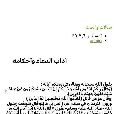
مقالات و أبحاث
أغسطس 7, 2018
admin
آداب الدعاء وأحكامه
يقول الله سبحانه وتعالى في محكم آياته
:
(وَقَالَ رَبُّكُمُ ادْعُونِي أَسْتَجِبْ لَكُمْ إِنَّ الَّذِينَ يَسْتَكْبِرُونَ عَنْ عِبَادَتِي
سَيَدْخُلُونَ جَهَنَّمَ دَاخِرِين).
وقال عز من قائل
(فَادْعُوا اللَّهَ مُخْلِصِينَ لَهُ الدِّينَ
)
وروى الترمذي في سننه عن (أَنَس بْن مَالِكٍ قَالَ سَمِعْتُ رَسُولَ
اللَّهِ -صلى الله عليه وسلم- يَقُولُ « قَالَ اللَّهُ يَا ابْنَ آدَمَ إِنَّكَ مَا
دَعَوْتَنِي وَرَجَوْتَنِي غَفَرْتُ لَكَ عَلَى مَا كَانَ فِيكَ وَلاَ أُبَالِى
، يَا ابْنَ آدَمَ