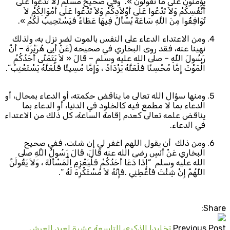
يُؤَمِّنُونَ عَلَى مَا تَقُولُونَ ». وفي صحيح مسلم (لاَ تَدْعُوا عَلَى
أَنْفُسِكُمْ وَلاَ تَدْعُوا عَلَى أَوْلاَدِكُمْ وَلاَ تَدْعُوا عَلَى أَمْوَالِكُمْ لاَ
تُوَافِقُوا مِنَ اللَّهِ سَاعَةً يُسْأَلُ فِيهَا عَطَاءٌ فَيَسْتَجِيبُ لَكُمْ ».
ومن الاعتداء الدعاء على النفس بالموت لضر نزل به، ولذلك
نهينا عنه، فقد روى البخاري في صحيحه (عَنْ أَبِى هُرَيْرَةَ – أَنَّ
رَسُولَ اللَّهِ – صلى الله عليه وسلم – قَالَ « لاَ يَتَمَنَّى أَحَدُكُمُ
الْمَوْتَ إِمَّا مُحْسِنًا فَلَعَلَّهُ يَزْدَادُ ، وَإِمَّا مُسِيئًا فَلَعَلَّهُ يَسْتَعْتِبُ”.
ومنها سؤال الله تعالى ما يناقض حكمته، أو الدعاء بمحال، أو
الدعاء بما لا مطمع فيه كالخلود في الدنيا، أو الدعاء بما
يناقض علمه تعالى كعدم إقامة الساعة، كل ذلك من الاعتداء
في الدعاء.
ومن ذلك أن يقول اللهم اغفر لي إن شئت، ففي صحيح
البخاري عَنْ أَنَسٍ رضى الله عنه قَالَ، قَالَ رَسُولُ اللَّهِ صلى
الله عليه وسلم “إِذَا دَعَا أَحَدُكُمْ فَلْيَعْزِمِ الْمَسْأَلَةَ ، وَلاَ يَقُولَنَّ
اللَّهُمَّ إِنْ شِئْتَ فَأَعْطِنِي .فَإِنَّهُ لاَ مُسْتَكْرِهَ لَهُ “.
Share:
Previous Post
تخليدا الذكرى التاسعة عشرة لعيد العرش