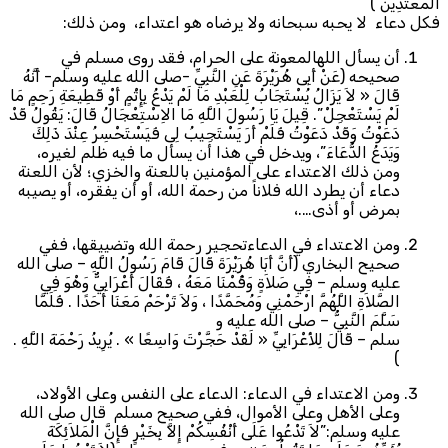
الْمُعْتَدِينَ )
فكل دعاء لا يحبه سبحانه ولا يرضاه هو اعتداء، ومن ذلك:
أن يسأل اللهالمعونة على الحرام، فقد روى مسلم في
صحيحه (عَنْ أَبِى هُرَيْرَةَ عَنِ النَّبِيِّ -صلى الله عليه وسلم- أَنَّهُ
قَالَ « لاَ يَزَالُ يُسْتَجَابُ لِلْعَبْدِ مَا لَمْ يَدْعُ بِإِثْمٍ أَوْ قَطِيعَةِ رَحِمٍ مَا
لَمْ يَسْتَعْجِلْ”. قِيلَ يَا رَسُولَ اللَّهِ مَا الاِسْتِعْجَالُ قَالَ: يَقُولُ قَدْ
دَعَوْتُ وَقَدْ دَعَوْتُ فَلَمْ أَرَ يَسْتَجِيبُ لِى فَيَسْتَحْسِرُ عِنْدَ ذَلِكَ
وَيَدَعُ الدُّعَاءَ”، ويدخل في هذا أن يسأل ما فيه ظلم لغيره،
ومن ذلك الاعتداء على المؤمنين باللعنة والخزي؛ لأن اللعنة
دعاء أن يطرد الله فلاناً من رحمة الله، أو أن يفقره، أو يصيبه
بمرض أو أذى….،
ومن الاعتداء في الدعاءتحجير رحمة الله وتضييقها، ففي
صحيح البخاري (أَنَّ أَبَا هُرَيْرَةَ قَالَ قَامَ رَسُولُ اللَّهِ – صلى الله
عليه وسلم – فِي صَلاَةٍ وَقُمْنَا مَعَهُ ، فَقَالَ أَعْرَابِيٌّ وَهْوَ فِي
الصَّلاَةِ اللَّهُمَّ ارْحَمْنِي وَمُحَمَّدًا ، وَلاَ تَرْحَمْ مَعَنَا أَحَدًا . فَلَمَّا
سَلَّمَ النَّبِيُّ – صلى الله عليه و
سلم – قَالَ لِلأَعْرَابِيِّ « لَقَدْ حَجَّرْتَ وَاسِعًا » . يُرِيدُ رَحْمَةَ اللَّهِ .
)
ومن الاعتداء في الدعاء: الدعاء على النفس وعلى الأولاد،
وعلى الأهل وعلى الأموال، ففي صحيح مسلم قال صلى الله
عليه وسلم:”لاَ تَدْعُوا عَلَى أَنْفُسِكُمْ إِلاَّ بِخَيْرٍ فَإِنَّ الْمَلاَئِكَةَ