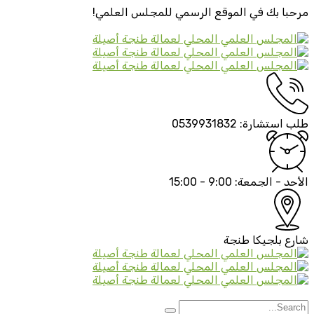
مرحبا بك في الموقع الرسمي
للمجلس العلمي!
طلب استشارة:
0539931832
الأحد - الجمعة:
9:00 - 15:00
شارع بلجيكا
طنجة