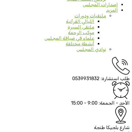
إصدارات المجلس
المزيد
ملتقيات ودورات
الليالي القرآنية
ملتقى السيرة
موكب الرحمة
علماء في ضيافة المجلس
أنشطة مختلفة
نوادي المجلس
طلب استشارة:
0539931832
الأحد - الجمعة:
9:00 - 15:00
شارع بلجيكا
طنجة