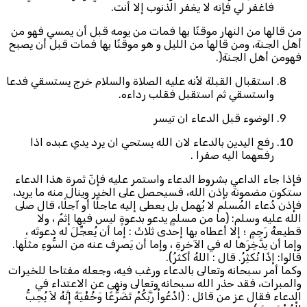
فاغفر لي فإنه لا يغفر الذنوب إلا أنت.
من قالها من النهار موقنًا بها فمات من يومه قبل أن يمسي فهو من
أهل الجنة، ومن قالها من الليل و هو موقنًا بها فمات قبل أن يصبح
فهومن أهل الجنة(.
استقبال القبلة لأنه عليه الصلاة والسلام خرج يستسقي فدعا
واستسقي ثم استقبل فقلب رداءه.
الوضوء قبل الدعاء ان تيسر
رفع اليدين بالدعاء لان الله يستحي ان يرد يدي عبده اذا
رفعهما اليه صفرا .
فإذا جاء الداعي بشروط الدعاء واستمر عليه فإنّ ثمرة هذا الدعاء
ستكون مضمونة بإذن الله، فسيحصل على الخير وينال منه ما يريد،
فإذن دُعاء المُسلم لا يُهمل بل يعطى إليه عاجلًا أو آجلًا، قال صلى
الله عليه وسلم: (ما من مسلمٍ يدعو بدعوةٍ ليس فيها إثمٌ ، ولا
قطيعةُ رَحِمٍ ؛ إلا أعطاه بها إحدى ثلاثَ : إما أن يُعجِّلَ له دعوتَه ،
وإما أن يدَّخِرَها له في الآخرةِ ، وإما أن يَصرِف عنه من السُّوءِ مثلَها.
قالوا: إذًا نُكثِرُ. قال : اللهُ أكثرُ).
وكما أمر سبحانه وتعالى بالدعاء ورغب فيه، وجعله مفتاحا للخيرات
والمبرات، فقد حذر الله سبحانه وتعالى ونهى عن الاعتداء في
الدعاء فقال عز من قائل : (ادْعُواْ رَبَّكُمْ تَضَرُّعًا وَخُفْيَةً إِنَّهُ لاَ يُحِبُّ