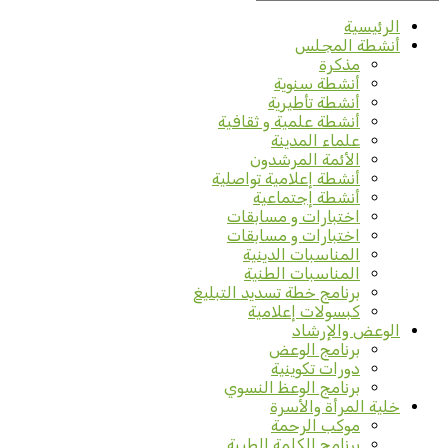
الرئيسية
أنشطة المجلس
مذكرة
أنشطة سنوية
أنشطة تأطيرية
أنشطة علمية و ثقافية
علماء المدينة
الأئمة المرشدون
أنشطة إعلامية تواصلية
أنشطة إجتماعية
اختبارات و مسابقات
اختبارات و مسابقات
المناسبات الدينية
المناسبات الطنية
برنامج خطة تسديد التبليغ
كبسولات إعلامية
الوعض والإرشاد
برنامج الوعض
دورات تكوينية
برنامج الوعظ النسوي
خلية المرأة والأسرة
موكب الرحمة
برنامج الكلمة الطيبة