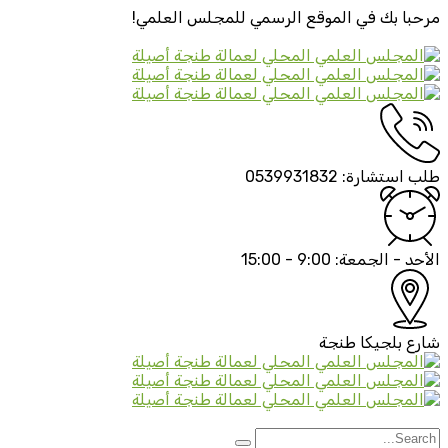
مرحبا بك في الموقع الرسمي
للمجلس العلمي!
طلب استشارة:
0539931832
الأحد - الجمعة:
9:00 - 15:00
شارع بلجيكا
طنجة