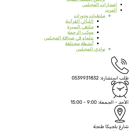
إصدارات المجلس
المزيد
ملتقيات ودورات
الليالي القرآنية
ملتقى السيرة
موكب الرحمة
علماء في ضيافة المجلس
أنشطة مختلفة
نوادي المجلس
طلب استشارة:
0539931832
الأحد - الجمعة:
9:00 - 15:00
شارع بلجيكا
طنجة