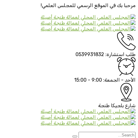
مرحبا بك في الموقع الرسمي
للمجلس العلمي!
طلب استشارة:
0539931832
الأحد - الجمعة:
9:00 - 15:00
شارع بلجيكا
طنجة