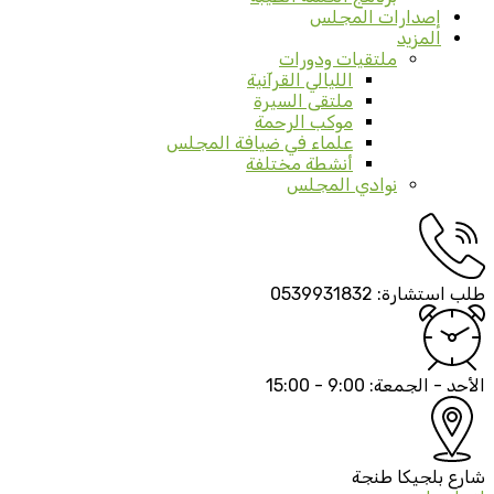
إصدارات المجلس
المزيد
ملتقيات ودورات
الليالي القرآنية
ملتقى السيرة
موكب الرحمة
علماء في ضيافة المجلس
أنشطة مختلفة
نوادي المجلس
طلب استشارة:
0539931832
الأحد - الجمعة:
9:00 - 15:00
شارع بلجيكا
طنجة