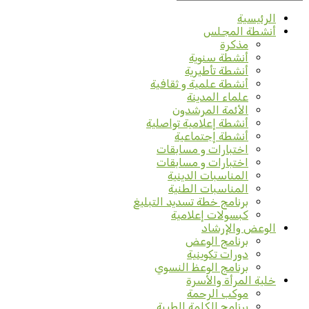
الرئيسية
أنشطة المجلس
مذكرة
أنشطة سنوية
أنشطة تأطيرية
أنشطة علمية و ثقافية
علماء المدينة
الأئمة المرشدون
أنشطة إعلامية تواصلية
أنشطة إجتماعية
اختبارات و مسابقات
اختبارات و مسابقات
المناسبات الدينية
المناسبات الطنية
برنامج خطة تسديد التبليغ
كبسولات إعلامية
الوعض والإرشاد
برنامج الوعض
دورات تكوينية
برنامج الوعظ النسوي
خلية المرأة والأسرة
موكب الرحمة
برنامج الكلمة الطيبة